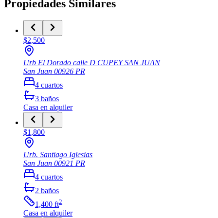
Propiedades Similares
$2,500
Urb El Dorado calle D CUPEY SAN JUAN
San Juan
00926
PR
4
cuartos
3
baños
Casa
en alquiler
$1,800
Urb. Santiago Iglesias
San Juan
00921
PR
4
cuartos
2
baños
2
1,400
ft
Casa
en alquiler