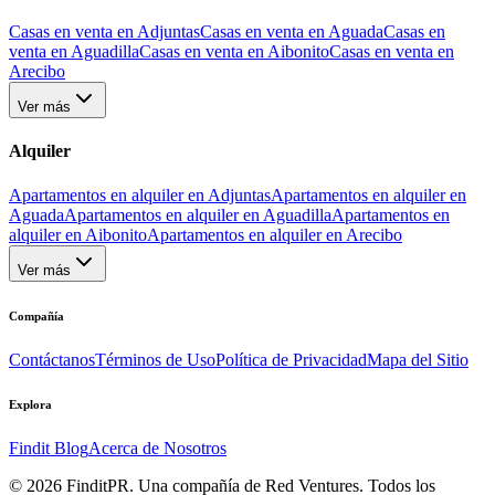
Casas en venta en Adjuntas
Casas en venta en Aguada
Casas en
venta en Aguadilla
Casas en venta en Aibonito
Casas en venta en
Arecibo
Ver más
Alquiler
Apartamentos en alquiler en Adjuntas
Apartamentos en alquiler en
Aguada
Apartamentos en alquiler en Aguadilla
Apartamentos en
alquiler en Aibonito
Apartamentos en alquiler en Arecibo
Ver más
Compañía
Contáctanos
Términos de Uso
Política de Privacidad
Mapa del Sitio
Explora
Findit Blog
Acerca de Nosotros
©
2026
FinditPR. Una compañía de Red Ventures. Todos los