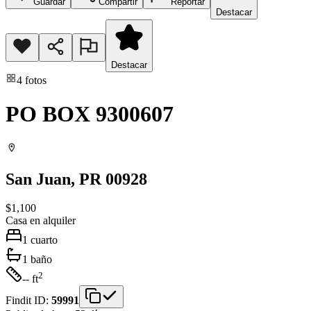
Guardar
Compartir
Reportar
Destacar
Destacar
4
fotos
PO BOX 9300607
San Juan
, PR
00928
$1,100
Casa
en alquiler
1
cuarto
1
baño
2
-- ft
Findit ID:
59991