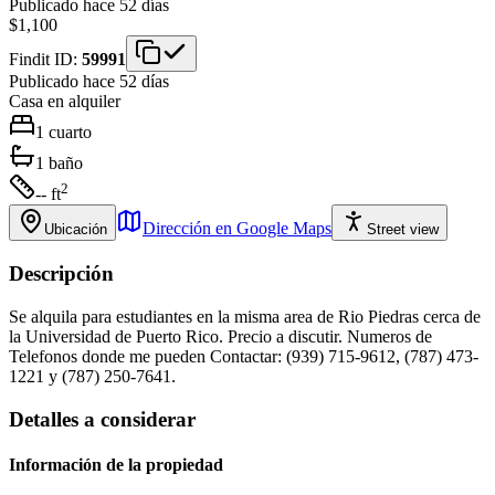
Publicado hace 52 días
$1,100
Findit ID:
59991
Publicado hace 52 días
Casa
en alquiler
1
cuarto
1
baño
2
-- ft
Dirección en Google Maps
Ubicación
Street view
Descripción
Se alquila para estudiantes en la misma area de Rio Piedras cerca de
la Universidad de Puerto Rico. Precio a discutir. Numeros de
Telefonos donde me pueden Contactar: (939) 715-9612, (787) 473-
1221 y (787) 250-7641.
Detalles a considerar
Información de la propiedad