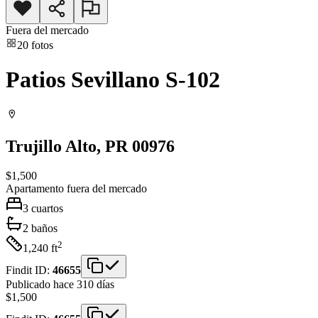
Fuera del mercado
20
fotos
Patios Sevillano S-102
Trujillo Alto
, PR
00976
$1,500
Apartamento
fuera del mercado
3
cuartos
2
baños
2
1,240
ft
Findit ID:
46655
Publicado hace 310 días
$1,500