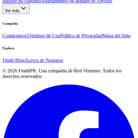
alquiler en Aibonito
Apartamentos en alquiler en Arecibo
Ver más
Compañía
Contáctanos
Términos de Uso
Política de Privacidad
Mapa del Sitio
Explora
Findit Blog
Acerca de Nosotros
©
2026
FinditPR. Una compañía de Red Ventures. Todos los
derechos reservados.