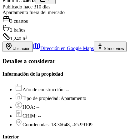
Findit ID:
46655
Publicado hace 310 días
Apartamento
fuera del mercado
3
cuartos
2
baños
2
1,240
ft
Dirección en Google Maps
Ubicación
Street view
Detalles a considerar
Información de la propiedad
Año de construcción
:
--
Tipo de propiedad
:
Apartamento
HOA
:
--
CRIM
:
--
Coordenadas
:
18.36648, -65.99109
Interior