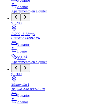
3
cuartos
2
baños
Apartamento
en alquiler
$1,200
R-202, 1, Vergel
Carolina
00987
PR
3
cuartos
1
baño
2
935
ft
Apartamento
en alquiler
$1,900
Montecillo I
Trujillo Alto
00976
PR
3
cuartos
2
baños