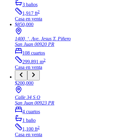
3
baños
2
1,917
ft
Casa
en venta
$850,000
1400, ‘, Ave. Jesus T. Piñero
San Juan
00920
PR
108
cuartos
2
299.891
m
Casa
en venta
$200,000
Calle 34 S O
San Juan
00923
PR
4
cuartos
1
baño
2
1,100
ft
Casa
en venta