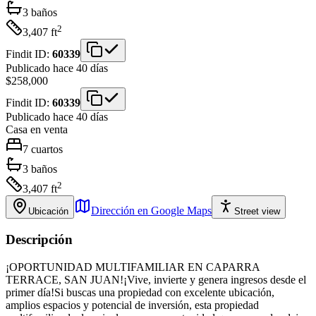
3
baños
2
3,407
ft
Findit ID:
60339
Publicado hace 40 días
$258,000
Findit ID:
60339
Publicado hace 40 días
Casa
en venta
7
cuartos
3
baños
2
3,407
ft
Dirección en Google Maps
Ubicación
Street view
Descripción
¡OPORTUNIDAD MULTIFAMILIAR EN CAPARRA
TERRACE, SAN JUAN!¡Vive, invierte y genera ingresos desde el
primer día!Si buscas una propiedad con excelente ubicación,
amplios espacios y potencial de inversión, esta propiedad