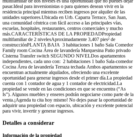
multifamiliar de dos niveles es una oportunidad que no puedes dejar
pasar.Ideal para inversionistas o para quienes desean vivir en la
residencia principal mientras reciben ingresos por alquiler de las
unidades superiores.Ubicada en Urb. Caparra Terrace, San Juan,
una comunidad céntrica con fácil acceso a las principales vías,
escuelas, hospitales, restaurantes, centros comerciales y mucho
más.CARACTERÍSTICAS DE LA PROPIEDADPropiedad
multifamiliar de 2 nivelesAproximadamente 3,407 pies² de
construcciónPLANTA BAJA 3 habitaciones 1 baño Sala Comedor
Family room Cocina Área de lavandería Marquesina Patio privado
Cisterna Transfer switch SEGUNDO NIVELDos apartamentos
independientes, cada uno con: 2 habitaciones 1 baño Sala-comedor
Cocina Área de lavandería Terraza techada Ambos apartamentos se
encuentran actualmente alquilados, ofreciendo una excelente
oportunidad para generar ingresos desde el primer día.La propiedad
cuenta con 1 contador de agua y 1 contador de electricidad.La
propiedad se vende en las condiciones en que se encuentra (“As
Is”). Algunos muebles y enseres podrán negociarse como parte de la
venta.¡Agenda tu cita hoy mismo! No dejes pasar la oportunidad de
adquirir una propiedad con espacio, ubicación y excelente potencial
para vivir, invertir y generar ingresos.
Detalles a considerar
Información de la propiedad