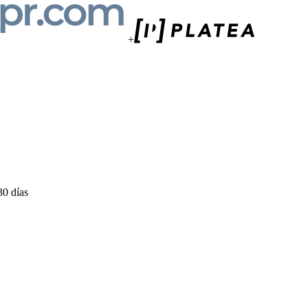
+
30 días