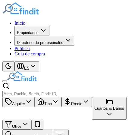
Inicio
Propiedades
Directorio de profesionales
Publicar
Guía de compra
ES
Alquiler
Tipo
Precio
Cuartos & Baños
Otros