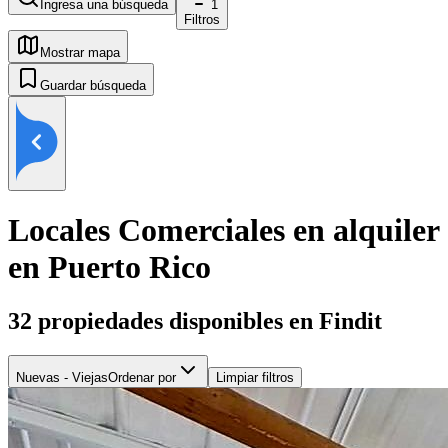
Ingresa una búsqueda
1
Filtros
Mostrar mapa
Guardar búsqueda
Locales Comerciales en alquiler
en Puerto Rico
32
propiedades disponibles en Findit
Nuevas - Viejas
Ordenar por
Limpiar filtros