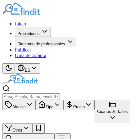
Inicio
Propiedades
Directorio de profesionales
Publicar
Guía de compra
ES
Alquiler
Tipo
Precio
Cuartos & Baños
Otros