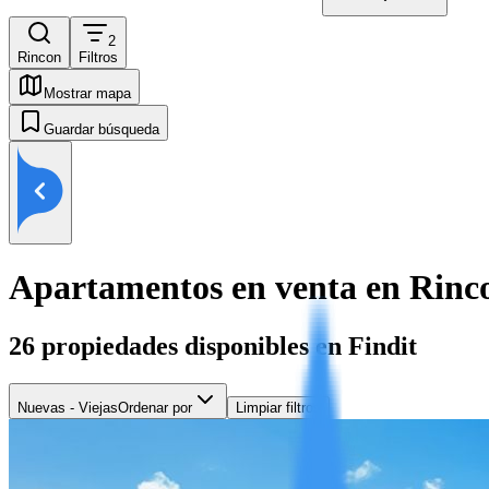
2
Rincon
Filtros
Mostrar mapa
Guardar búsqueda
Apartamentos en venta en Rinc
26
propiedades disponibles en Findit
Nuevas - Viejas
Ordenar por
Limpiar filtros