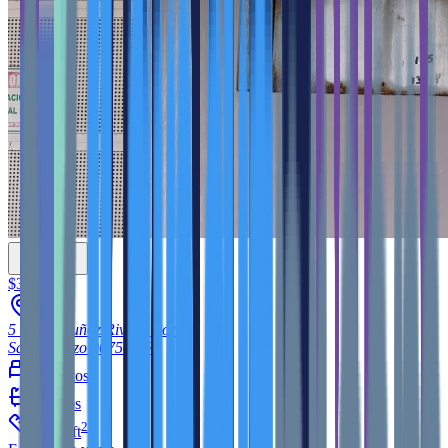
$365,000
5 Calle Muñoz Rivera Norte
San Lorenzo
00754
PR
5
cuartos
4
baños
2
3,600
ft