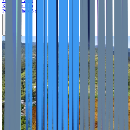
Edificio
en venta
KW Puerto Rico
Publicado hace 5 días
Destacar