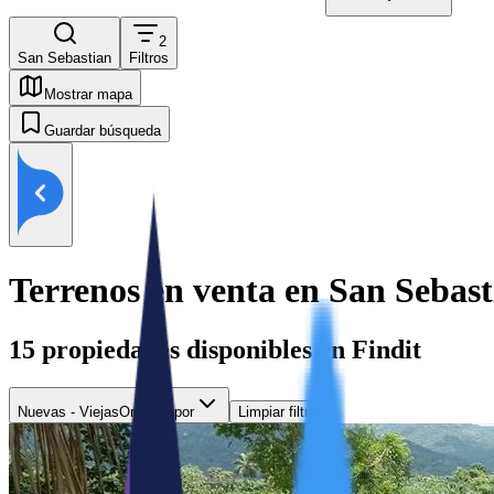
2
San Sebastian
Filtros
Mostrar mapa
Guardar búsqueda
Terrenos en venta en San Sebast
15
propiedades disponibles en Findit
Nuevas - Viejas
Ordenar por
Limpiar filtros