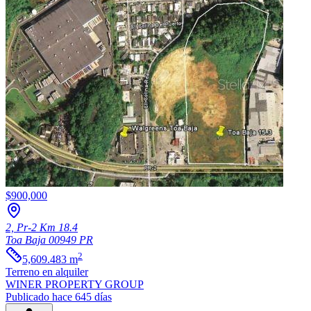
$900,000
2, Pr-2 Km 18.4
Toa Baja
00949
PR
2
5,609.483
m
Terreno
en alquiler
WINER PROPERTY GROUP
Publicado hace 645 días