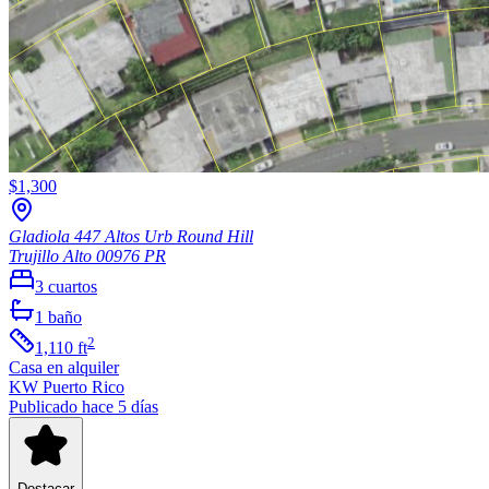
$1,300
Gladiola 447 Altos Urb Round Hill
Trujillo Alto
00976
PR
3
cuartos
1
baño
2
1,110
ft
Casa
en alquiler
KW Puerto Rico
Publicado hace 5 días
Destacar