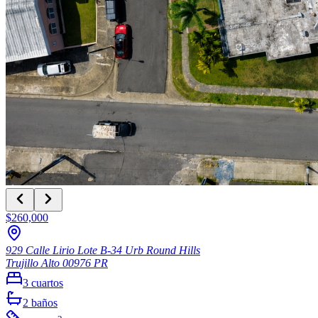
$260,000
929 Calle Lirio Lote B-34 Urb Round Hills
Trujillo Alto
00976
PR
3
cuartos
2
baños