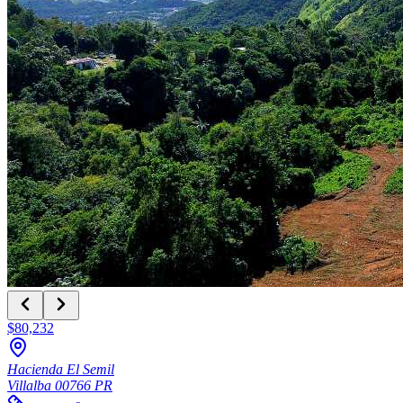
$80,232
Hacienda El Semil
Villalba
00766
PR