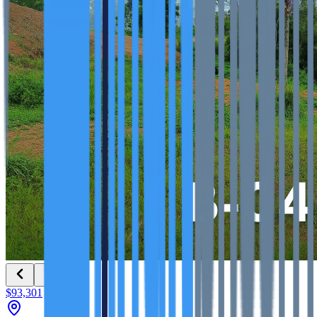
$93,301