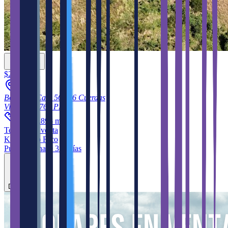
$250,000
Bo Vacas Carr 561 16 Cuerdas
Villalba
00766
PR
2
74,794.895
m
Terreno
en venta
KW Puerto Rico
Publicado hace 311 días
Destacar