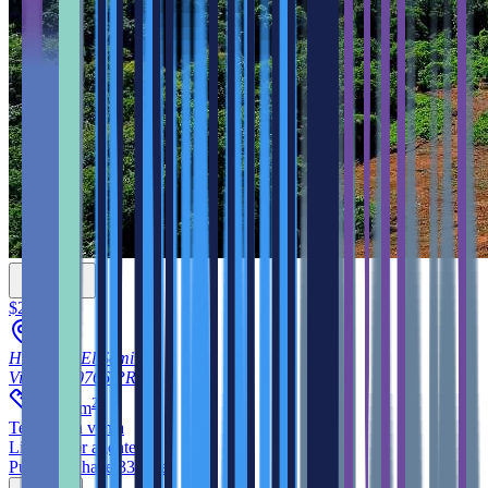
$272,475
Hacienda El Semil
Villalba
00766
PR
2
4,541
m
Terreno
en venta
Listado por agente
Publicado hace 330 días