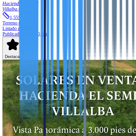
Hacienda El Semil
Villalba
00766
PR
2
1,555
m
Terreno
en venta
Listado por agente
Publicado hace 330 días
Destacar