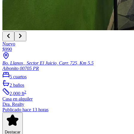
Nuevo
$990
Bo. Llanos,, Sector El Juicio, Carr. 725, Km 5.5
Aibonito
00705
PR
5
cuartos
2
baños
2
2,000
ft
Casa
en alquiler
Dra. Realty
Publicado hace 13 horas
Destacar