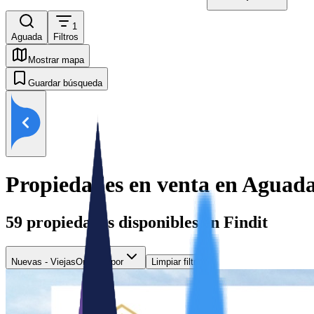
1
Aguada
Filtros
Mostrar mapa
Guardar búsqueda
Propiedades en venta en Aguad
59
propiedades disponibles en Findit
Nuevas - Viejas
Ordenar por
Limpiar filtros