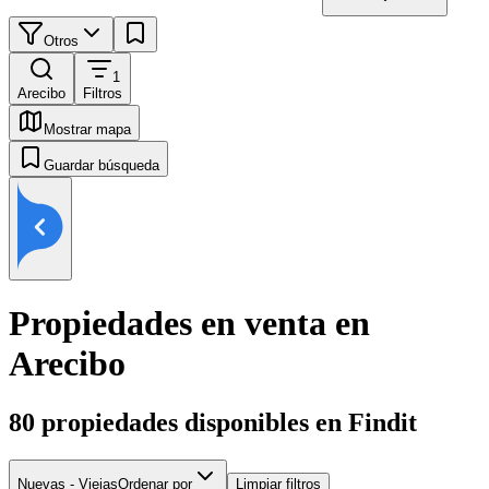
Otros
1
Arecibo
Filtros
Mostrar mapa
Guardar búsqueda
Propiedades en venta en
Arecibo
80
propiedades disponibles en Findit
Nuevas - Viejas
Ordenar por
Limpiar filtros