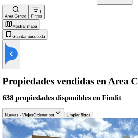
1
Area Centro
Filtros
Mostrar mapa
Guardar búsqueda
Propiedades vendidas en Area C
638
propiedades disponibles en Findit
Nuevas - Viejas
Ordenar por
Limpiar filtros