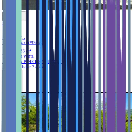
$140,000
PG 133, 3, .
Trujillo Alto
00976
PR
2
370.683
m
Terreno
en venta
MELISSA PINET SALICRUP
Publicado hace 7 días
Destacar