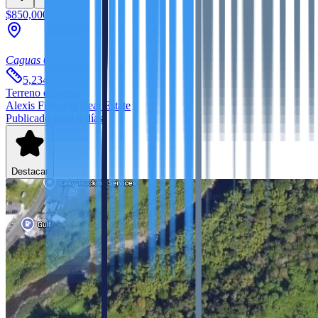
$850,000
Caguas
00725
PR
2
5,234.993
m
Terreno
en venta
Alexis Figueroa Real Estate
Publicado hace 8 días
Destacar