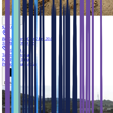
$230,000
Bo Candelaria Carr 2 Km 20.03
Toa Baja
00949
PR
2
899.999
m
Terreno
en venta
KW Puerto Rico
Publicado hace 4 días
Destacar