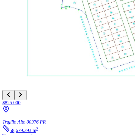
$825,000
Trujillo Alto
00976
PR
2
58,679.393
m