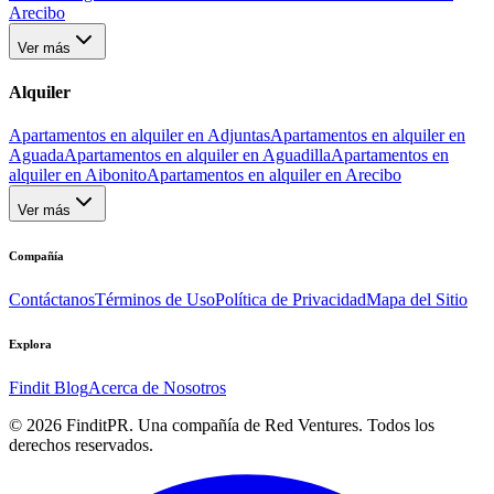
Arecibo
Ver más
Alquiler
Apartamentos en alquiler en Adjuntas
Apartamentos en alquiler en
Aguada
Apartamentos en alquiler en Aguadilla
Apartamentos en
alquiler en Aibonito
Apartamentos en alquiler en Arecibo
Ver más
Compañía
Contáctanos
Términos de Uso
Política de Privacidad
Mapa del Sitio
Explora
Findit Blog
Acerca de Nosotros
©
2026
FinditPR. Una compañía de Red Ventures. Todos los
derechos reservados.