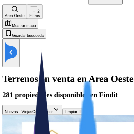
2
Area Oeste
Filtros
Mostrar mapa
Guardar búsqueda
Terrenos en venta en Area Oeste
281
propiedades disponibles en Findit
Nuevas - Viejas
Ordenar por
Limpiar filtros