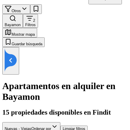
Otros
2
Bayamon
Filtros
Mostrar mapa
Guardar búsqueda
Apartamentos en alquiler en
Bayamon
15
propiedades disponibles en Findit
Nuevas - Viejas
Ordenar por
Limpiar filtros