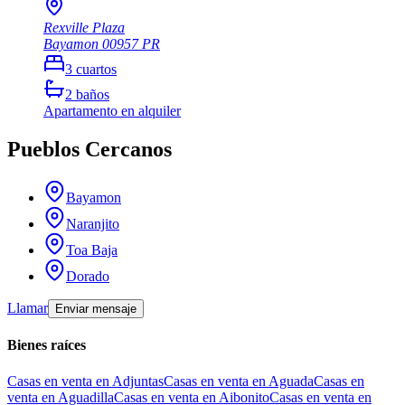
Rexville Plaza
Bayamon
00957
PR
3
cuartos
2
baños
Apartamento
en alquiler
Pueblos Cercanos
Bayamon
Naranjito
Toa Baja
Dorado
Llamar
Enviar mensaje
Bienes raíces
Casas en venta en Adjuntas
Casas en venta en Aguada
Casas en
venta en Aguadilla
Casas en venta en Aibonito
Casas en venta en