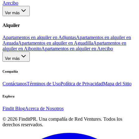
Arecibo
Ver más
Alquiler
Apartamentos en alquiler en Adjuntas
Apartamentos en alquiler en
Aguada
Apartamentos en alquiler en Aguadilla
Apartamentos en
alquiler en Aibonito
Apartamentos en alquiler en Arecibo
Ver más
Compañía
Contáctanos
Términos de Uso
Política de Privacidad
Mapa del Sitio
Explora
Findit Blog
Acerca de Nosotros
©
2026
FinditPR. Una compañía de Red Ventures. Todos los
derechos reservados.