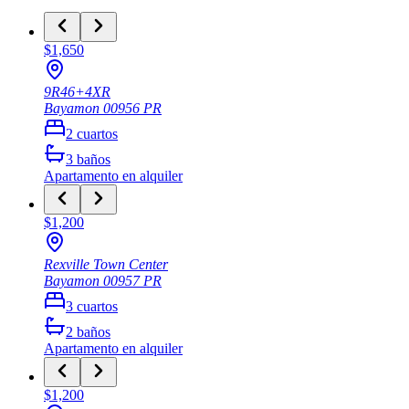
$1,650
9R46+4XR
Bayamon
00956
PR
2
cuartos
3
baños
Apartamento
en alquiler
$1,200
Rexville Town Center
Bayamon
00957
PR
3
cuartos
2
baños
Apartamento
en alquiler
$1,200