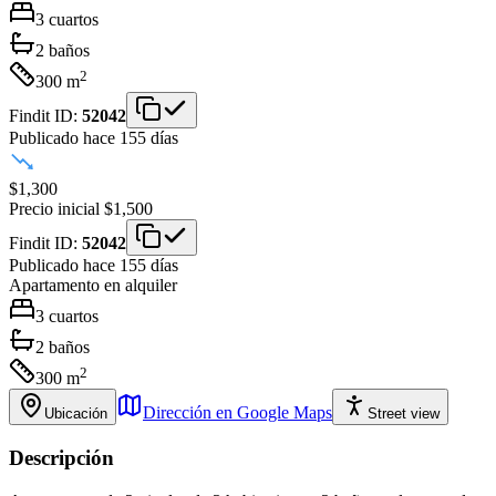
3
cuartos
2
baños
2
300
m
Findit ID:
52042
Publicado hace 155 días
$1,300
Precio inicial
$1,500
Findit ID:
52042
Publicado hace 155 días
Apartamento
en alquiler
3
cuartos
2
baños
2
300
m
Dirección en Google Maps
Ubicación
Street view
Descripción