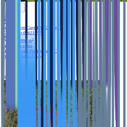
$155,000
Bo Miradero Carr 102 Km Hm 18.5
Cabo Rojo
00623
PR
2
1,394.998
m
Terreno
en venta
Tropical Coast Properties LLC
Publicado hace 7 días
Destacar