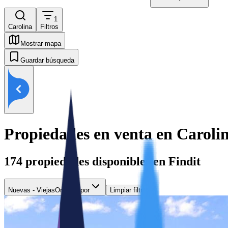
1
Carolina
Filtros
Mostrar mapa
Guardar búsqueda
Propiedades en venta en Caroli
174
propiedades disponibles en Findit
Nuevas - Viejas
Ordenar por
Limpiar filtros