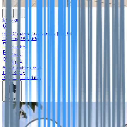
$370,000
6000 Condominio La Posada | Isla Verde
Carolina
00979
PR
2
cuartos
1
baño
2
783
ft
Apartamento
en venta
Team Realty
Publicado hace 9 días
Destacar