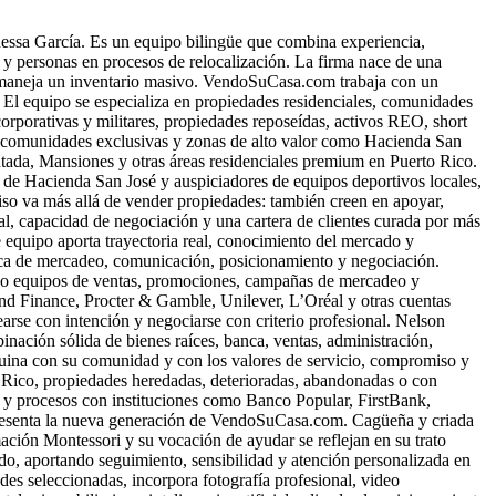
ssa García. Es un equipo bilingüe que combina experiencia,
s y personas en procesos de relocalización. La firma nace de una
 ni maneja un inventario masivo. VendoSuCasa.com trabaja con un
. El equipo se especializa en propiedades residenciales, comunidades
corporativas y militares, propiedades reposeídas, activos REO, short
en comunidades exclusivas y zonas de alto valor como Hacienda San
tada, Mansiones y otras áreas residenciales premium en Puerto Rico.
e Hacienda San José y auspiciadores de equipos deportivos locales,
miso va más allá de vender propiedades: también creen en apoyar,
l, capacidad de negociación y una cartera de clientes curada por más
e equipo aporta trayectoria real, conocimiento del mercado y
ica de mercadeo, comunicación, posicionamiento y negociación.
ndo equipos de ventas, promociones, campañas de mercadeo y
and Finance, Procter & Gamble, Unilever, L’Oréal y otras cuentas
arse con intención y negociarse con criterio profesional. Nelson
ción sólida de bienes raíces, banca, ventas, administración,
uina con su comunidad y con los valores de servicio, compromiso y
o Rico, propiedades heredadas, deterioradas, abandonadas o con
os y procesos con instituciones como Banco Popular, FirstBank,
presenta la nueva generación de VendoSuCasa.com. Cagüeña y criada
mación Montessori y su vocación de ayudar se reflejan en su trato
do, aportando seguimiento, sensibilidad y atención personalizada en
 seleccionadas, incorpora fotografía profesional, video