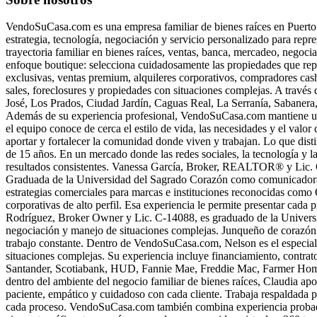
VendoSuCasa.com es una empresa familiar de bienes raíces en Puerto
estrategia, tecnología, negociación y servicio personalizado para repr
trayectoria familiar en bienes raíces, ventas, banca, mercadeo, negoc
enfoque boutique: selecciona cuidadosamente las propiedades que repre
exclusivas, ventas premium, alquileres corporativos, compradores cash,
sales, foreclosures y propiedades con situaciones complejas. A trav
José, Los Prados, Ciudad Jardín, Caguas Real, La Serranía, Sabanera
Además de su experiencia profesional, VendoSuCasa.com mantiene una
el equipo conoce de cerca el estilo de vida, las necesidades y el val
aportar y fortalecer la comunidad donde viven y trabajan. Lo que dis
de 15 años. En un mercado donde las redes sociales, la tecnología y la
resultados consistentes. Vanessa García, Broker, REALTOR® y Lic. C-
Graduada de la Universidad del Sagrado Corazón como comunicadora, 
estrategias comerciales para marcas e instituciones reconocidas como
corporativas de alto perfil. Esa experiencia le permite presentar cad
Rodríguez, Broker Owner y Lic. C-14088, es graduado de la Universid
negociación y manejo de situaciones complejas. Junqueño de corazón
trabajo constante. Dentro de VendoSuCasa.com, Nelson es el especiali
situaciones complejas. Su experiencia incluye financiamiento, contrat
Santander, Scotiabank, HUD, Fannie Mae, Freddie Mac, Farmer Home 
dentro del ambiente del negocio familiar de bienes raíces, Claudia apo
paciente, empático y cuidadoso con cada cliente. Trabaja respaldada p
cada proceso. VendoSuCasa.com también combina experiencia probada 