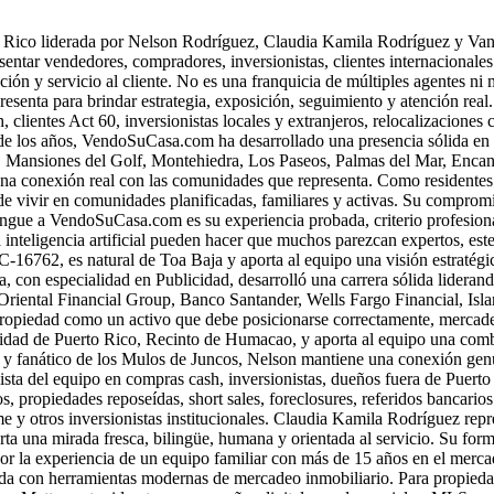
 Rico liderada por Nelson Rodríguez, Claudia Kamila Rodríguez y Vane
esentar vendedores, compradores, inversionistas, clientes internacionale
iación y servicio al cliente. No es una franquicia de múltiples agentes
senta para brindar estrategia, exposición, seguimiento y atención real
 clientes Act 60, inversionistas locales y extranjeros, relocalizaciones 
és de los años, VendoSuCasa.com ha desarrollado una presencia sólida 
, Mansiones del Golf, Montehiedra, Los Paseos, Palmas del Mar, Encan
 conexión real con las comunidades que representa. Como residentes d
or de vivir en comunidades planificadas, familiares y activas. Su compro
tingue a VendoSuCasa.com es su experiencia probada, criterio profesiona
 inteligencia artificial pueden hacer que muchos parezcan expertos, est
16762, es natural de Toa Baja y aporta al equipo una visión estratég
con especialidad en Publicidad, desarrolló una carrera sólida lidera
 Oriental Financial Group, Banco Santander, Wells Fargo Financial, Isl
a propiedad como un activo que debe posicionarse correctamente, mercade
ad de Puerto Rico, Recinto de Humacao, y aporta al equipo una combina
 y fanático de los Mulos de Juncos, Nelson mantiene una conexión gen
sta del equipo en compras cash, inversionistas, dueños fuera de Puert
os, propiedades reposeídas, short sales, foreclosures, referidos bancari
y otros inversionistas institucionales. Claudia Kamila Rodríguez re
rta una mirada fresca, bilingüe, humana y orientada al servicio. Su for
or la experiencia de un equipo familiar con más de 15 años en el merca
con herramientas modernas de mercadeo inmobiliario. Para propiedades