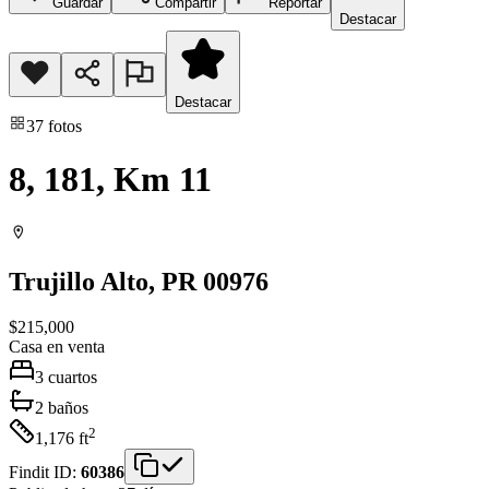
Guardar
Compartir
Reportar
Destacar
Destacar
37
fotos
8, 181, Km 11
Trujillo Alto
, PR
00976
$215,000
Casa
en venta
3
cuartos
2
baños
2
1,176
ft
Findit ID:
60386