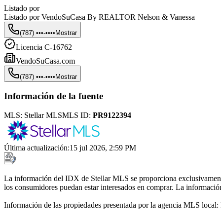
Listado por
Listado por
VendoSuCasa By REALTOR Nelson & Vanessa
(787) •••-••••
Mostrar
Licencia
C-16762
VendoSuCasa.com
(787) •••-••••
Mostrar
Información de la fuente
MLS:
Stellar MLS
MLS ID:
PR9122394
Última actualización
:
15 jul 2026, 2:59 PM
La información del IDX de Stellar MLS se proporciona exclusivamente 
los consumidores puedan estar interesados en comprar. La información 
Información de las propiedades presentada por la agencia MLS local