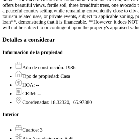
offers beautiful views, fertile soil, three breadfruit trees, one avoca
a peaceful country setting while remaining conveniently close to city a
tourism-related uses, or private events, subject to applicable zonin
loan**, demonstrating that it is financeable. **However, it does NOT
will not be subject to or contingent upon the property's appraised valu
Detalles a considerar
Información de la propiedad
Año de construcción
:
1986
Tipo de propiedad
:
Casa
HOA
:
--
CRIM
:
--
Coordenadas
:
18.32320, -65.97880
Interior
Cuartos
:
3
Aire Acondicionado
:
Split