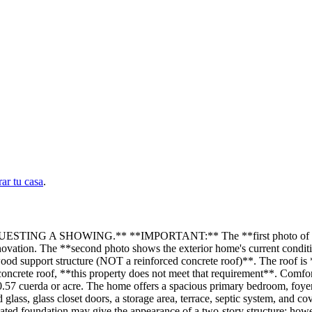
ar tu casa
.
SHOWING.** **IMPORTANT:** The **first photo of exterior ha
renovation. The **second photo shows the exterior home's current condit
pport structure (NOT a reinforced concrete roof)**. The roof is **en
concrete roof, **this property does not meet that requirement**. Comfo
.57 cuerda or acre. The home offers a spacious primary bedroom, foyer
glass, glass closet doors, a storage area, terrace, septic system, and co
ted foundation may give the appearance of a two-story structure; howeve