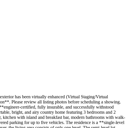
s been virtually enhanced (Virtual Staging/Virtual
ion**. Please review all listing photos before scheduling a showing.
gineer-certified, fully insurable, and successfully withstood
rtable, bright, and airy country home featuring 3 bedrooms and 2
, kitchen with island and breakfast bar, modern bathrooms with walk-
vered parking for up to five vehicles. The residence is a **single-level
r, the living area consists of only one level. The semi-level lot