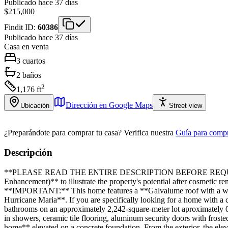
Publicado hace 37 días
$215,000
Findit ID:
60386
Publicado hace 37 días
Casa
en venta
3
cuartos
2
baños
2
1,176
ft
Dirección en Google Maps
Ubicación
Street view
¿Preparándote para comprar tu casa?
Verifica nuestra
Guía para compr
Descripción
**PLEASE READ THE ENTIRE DESCRIPTION BEFORE REQUESTING A 
Enhancement)** to illustrate the property's potential after cosmetic 
**IMPORTANT:** This home features a **Galvalume roof with a wood su
Hurricane Maria**. If you are specifically looking for a home with a 
bathrooms on an approximately 2,242-square-meter lot aproximately 0
in showers, ceramic tile flooring, aluminum security doors with frosted 
home** elevated on a concrete foundation. From the exterior, the eleva