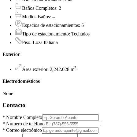
Baños Completos
:
2
Medios Baños
:
--
Espacios de estacionamientos
:
5
Tipo de estacionamiento
:
Techados
Piso
:
Loza Italiana
Exterior
2
Área exterior
:
2,242.028
m
Electrodomésticos
None
Contacto
*
Nombre Completo
*
Número de teléfono
*
Correo electrónico