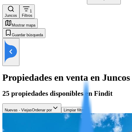
1
Juncos
Filtros
Mostrar mapa
Guardar búsqueda
Propiedades en venta en Juncos
25
propiedades disponibles en Findit
Nuevas - Viejas
Ordenar por
Limpiar filtros