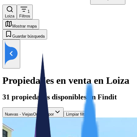
1
Loiza
Filtros
Mostrar mapa
Guardar búsqueda
Propiedades en venta en Loiza
31
propiedades disponibles en Findit
Nuevas - Viejas
Ordenar por
Limpiar filtros