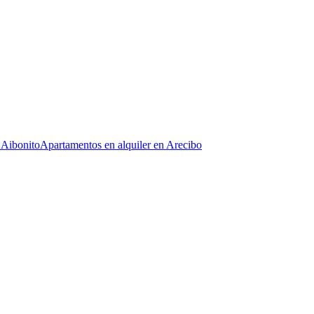
 Aibonito
Apartamentos en alquiler en Arecibo