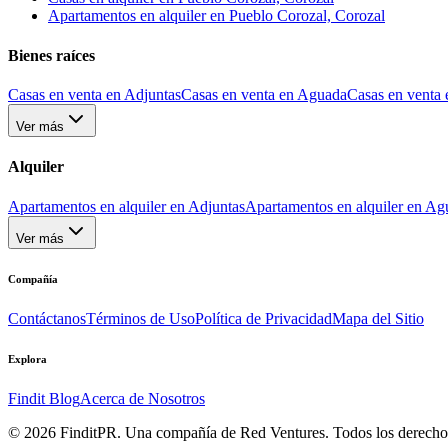
Apartamentos en alquiler en Pueblo Corozal, Corozal
Bienes raíces
Casas en venta en Adjuntas
Casas en venta en Aguada
Casas en venta 
Ver más
Alquiler
Apartamentos en alquiler en Adjuntas
Apartamentos en alquiler en Ag
Ver más
Compañía
Contáctanos
Términos de Uso
Política de Privacidad
Mapa del Sitio
Explora
Findit Blog
Acerca de Nosotros
©
2026
FinditPR. Una compañía de Red Ventures. Todos los derecho