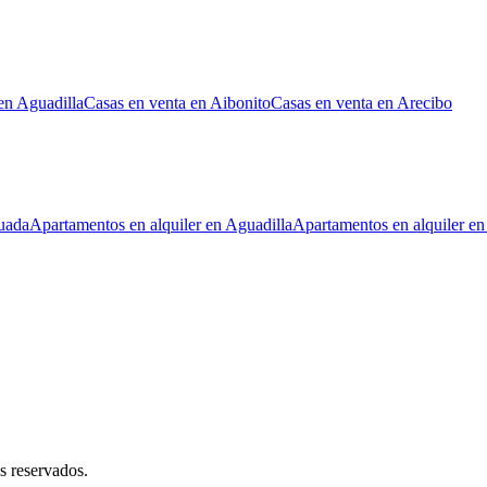
en Aguadilla
Casas en venta en Aibonito
Casas en venta en Arecibo
uada
Apartamentos en alquiler en Aguadilla
Apartamentos en alquiler en
s reservados.