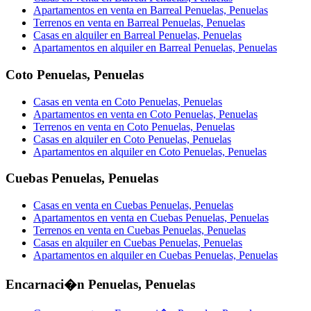
Apartamentos en venta en Barreal Penuelas, Penuelas
Terrenos en venta en Barreal Penuelas, Penuelas
Casas en alquiler en Barreal Penuelas, Penuelas
Apartamentos en alquiler en Barreal Penuelas, Penuelas
Coto Penuelas
,
Penuelas
Casas en venta en Coto Penuelas, Penuelas
Apartamentos en venta en Coto Penuelas, Penuelas
Terrenos en venta en Coto Penuelas, Penuelas
Casas en alquiler en Coto Penuelas, Penuelas
Apartamentos en alquiler en Coto Penuelas, Penuelas
Cuebas Penuelas
,
Penuelas
Casas en venta en Cuebas Penuelas, Penuelas
Apartamentos en venta en Cuebas Penuelas, Penuelas
Terrenos en venta en Cuebas Penuelas, Penuelas
Casas en alquiler en Cuebas Penuelas, Penuelas
Apartamentos en alquiler en Cuebas Penuelas, Penuelas
Encarnaci�n Penuelas
,
Penuelas