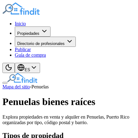
Inicio
Propiedades
Directorio de profesionales
Publicar
Guía de compra
ES
Mapa del sitio
›
Penuelas
Penuelas bienes raíces
Explora propiedades en venta y alquiler en Penuelas, Puerto Rico
organizadas por tipo, código postal y barrio.
Tipos de propiedad