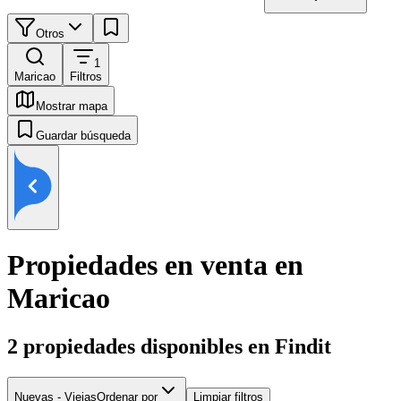
Otros
1
Maricao
Filtros
Mostrar mapa
Guardar búsqueda
Propiedades en venta en
Maricao
2
propiedades disponibles en Findit
Nuevas - Viejas
Ordenar por
Limpiar filtros