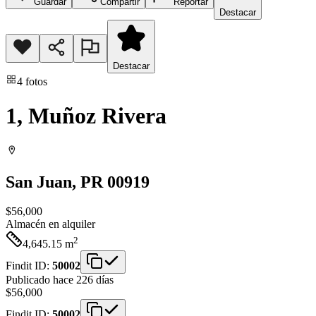
Guardar
Compartir
Reportar
Destacar
Destacar
4
fotos
1, Muñoz Rivera
San Juan
, PR
00919
$56,000
Almacén
en alquiler
2
4,645.15
m
Findit ID:
50002
Publicado hace 226 días
$56,000
Findit ID:
50002