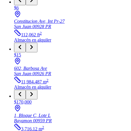
$6
Constitucion Ave, Int Pr-27
San Juan
00928
PR
2
112,062
ft
Almacén
en alquiler
$15
602, Barbosa Ave
San Juan
00926
PR
2
11,984.487
m
Almacén
en alquiler
$170,000
1, Bloque C, Lote L
Bayamon
00959
PR
2
3,716.12
m