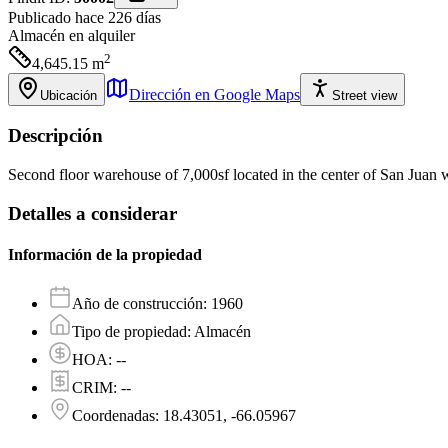
Publicado hace 226 días
Almacén
en alquiler
2
4,645.15
m
Dirección en Google Maps
Ubicación
Street view
Descripción
Second floor warehouse of 7,000sf located in the center of San Juan wit
Detalles a considerar
Información de la propiedad
Año de construcción
:
1960
Tipo de propiedad
:
Almacén
HOA
:
--
CRIM
:
--
Coordenadas
:
18.43051, -66.05967