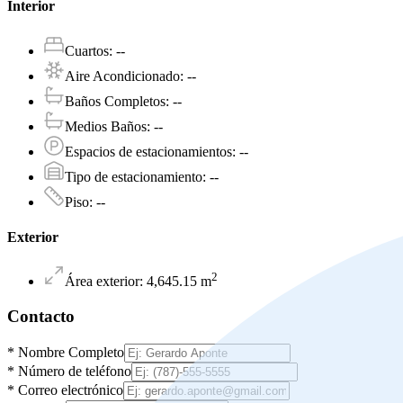
Interior
Cuartos
:
--
Aire Acondicionado
:
--
Baños Completos
:
--
Medios Baños
:
--
Espacios de estacionamientos
:
--
Tipo de estacionamiento
:
--
Piso
:
--
Exterior
2
Área exterior
:
4,645.15
m
Contacto
*
Nombre Completo
*
Número de teléfono
*
Correo electrónico