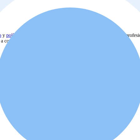
o
y
política de privacidad
. Además, usted está de acuerdo que el profes
d a comprar o alquilar la propiedad.