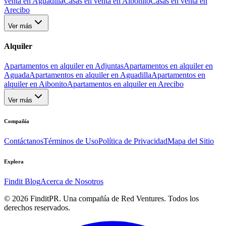
venta en Aguadilla
Casas en venta en Aibonito
Casas en venta en
Arecibo
Ver más
Alquiler
Apartamentos en alquiler en Adjuntas
Apartamentos en alquiler en
Aguada
Apartamentos en alquiler en Aguadilla
Apartamentos en
alquiler en Aibonito
Apartamentos en alquiler en Arecibo
Ver más
Compañía
Contáctanos
Términos de Uso
Política de Privacidad
Mapa del Sitio
Explora
Findit Blog
Acerca de Nosotros
©
2026
FinditPR. Una compañía de Red Ventures. Todos los
derechos reservados.