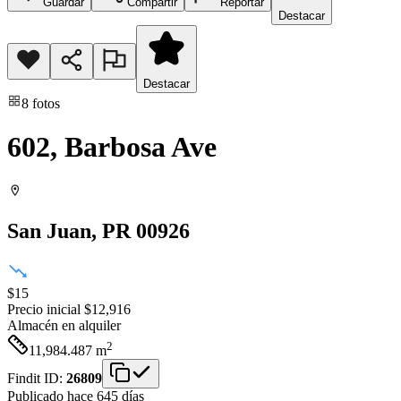
Guardar
Compartir
Reportar
Destacar
Destacar
8
fotos
602, Barbosa Ave
San Juan
, PR
00926
$15
Precio inicial
$12,916
Almacén
en alquiler
2
11,984.487
m
Findit ID:
26809
Publicado hace 645 días