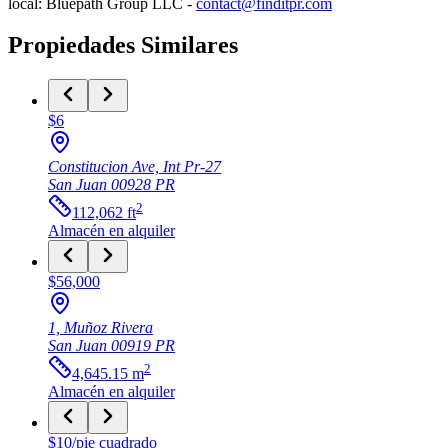
local: Bluepath Group LLC -
contact@finditpr.com
Propiedades Similares
$6
Constitucion Ave, Int Pr-27
San Juan
00928
PR
2
112,062
ft
Almacén
en alquiler
$56,000
1, Muñoz Rivera
San Juan
00919
PR
2
4,645.15
m
Almacén
en alquiler
$10
/
pie cuadrado