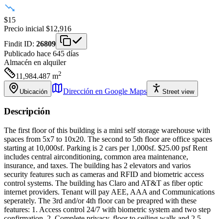
$15
Precio inicial
$12,916
Findit ID:
26809
Publicado hace 645 días
Almacén
en alquiler
2
11,984.487
m
Dirección en Google Maps
Ubicación
Street view
Descripción
The first floor of this building is a mini self storage warehouse with
spaces from 5x7 to 10x20. The second to 5th floor are office spaces
starting at 10,000sf. Parking is 2 cars per 1,000sf. $25.00 psf Rent
includes central airconditioning, common area maintenance,
insurance, and taxes. The building has 2 elevators and varios
security features such as cameras and RFID and biometric access
control systems. The building has Claro and AT&T as fiber optic
internet providers. Tenant will pay AEE, AAA and Communications
seperately. The 3rd and/or 4th floor can be preapred with these
features: 1. Access control 24/7 with biometric system and two step
confirmation. 2. Complete privacy, floor to ceiling walls and 2.5