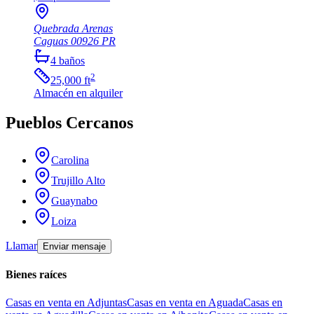
Quebrada Arenas
Caguas
00926
PR
4
baños
2
25,000
ft
Almacén
en alquiler
Pueblos Cercanos
Carolina
Trujillo Alto
Guaynabo
Loiza
Llamar
Enviar mensaje
Bienes raíces
Casas en venta en Adjuntas
Casas en venta en Aguada
Casas en