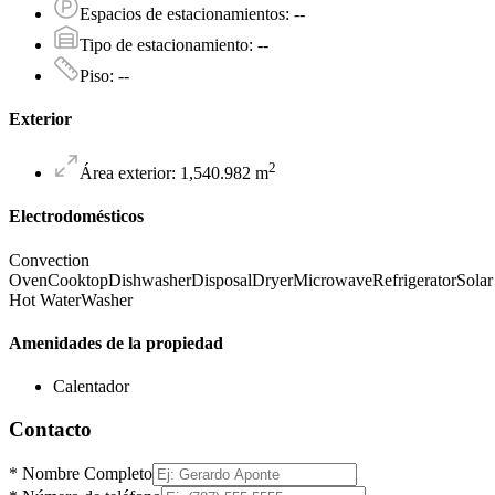
Espacios de estacionamientos
:
--
Tipo de estacionamiento
:
--
Piso
:
--
Exterior
2
Área exterior
:
1,540.982
m
Electrodomésticos
Convection
Oven
Cooktop
Dishwasher
Disposal
Dryer
Microwave
Refrigerator
Solar
Hot Water
Washer
Amenidades de la propiedad
Calentador
Contacto
*
Nombre Completo