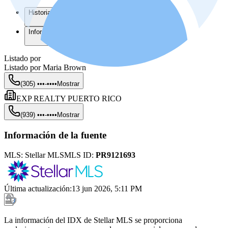
Historial del listado
Información de la Junta de Planificación
Listado por
Listado por
Maria Brown
(305) •••-••••
Mostrar
EXP REALTY PUERTO RICO
(939) •••-••••
Mostrar
Información de la fuente
MLS:
Stellar MLS
MLS ID:
PR9121693
Última actualización
:
13 jun 2026, 5:11 PM
La información del IDX de Stellar MLS se proporciona