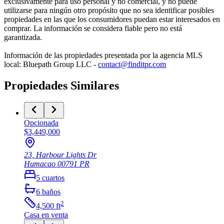
exclusivamente para uso personal y no comercial, y no puede
utilizarse para ningún otro propósito que no sea identificar posibles
propiedades en las que los consumidores puedan estar interesados en
comprar. La información se considera fiable pero no está
garantizada.
Información de las propiedades presentada por la agencia MLS
local: Bluepath Group LLC -
contact@finditpr.com
Propiedades Similares
Opcionada
$3,449,000
23, Harbour Lights Dr
Humacao
00791
PR
5
cuartos
6
baños
2
4,500
ft
Casa
en venta