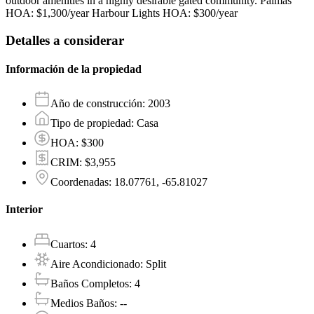
outdoor amenities in a highly desirable gated community. Palmas
HOA: $1,300/year Harbour Lights HOA: $300/year
Detalles a considerar
Información de la propiedad
Año de construcción
:
2003
Tipo de propiedad
:
Casa
HOA
:
$300
CRIM
:
$3,955
Coordenadas
:
18.07761, -65.81027
Interior
Cuartos
:
4
Aire Acondicionado
:
Split
Baños Completos
:
4
Medios Baños
:
--