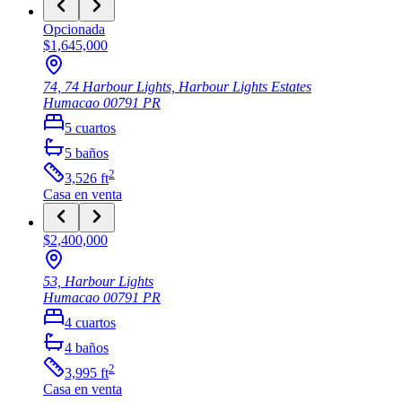
Opcionada
$1,645,000
74, 74 Harbour Lights, Harbour Lights Estates
Humacao
00791
PR
5
cuartos
5
baños
2
3,526
ft
Casa
en venta
$2,400,000
53, Harbour Lights
Humacao
00791
PR
4
cuartos
4
baños
2
3,995
ft
Casa
en venta