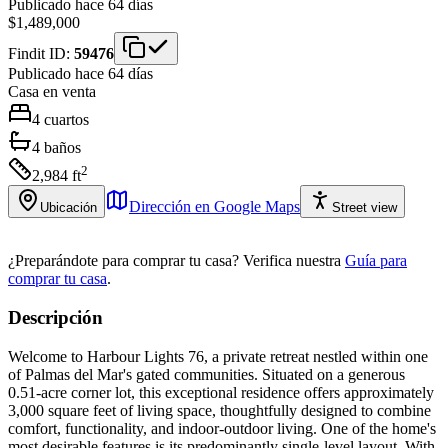
Publicado hace 64 días
$1,489,000
Findit ID:
59476
Publicado hace 64 días
Casa
en venta
4
cuartos
4
baños
2
2,984
ft
Dirección en Google Maps
Ubicación
Street view
¿Preparándote para comprar tu casa?
Verifica nuestra
Guía para
comprar tu casa
.
Descripción
Welcome to Harbour Lights 76, a private retreat nestled within one
of Palmas del Mar's gated communities. Situated on a generous
0.51-acre corner lot, this exceptional residence offers approximately
3,000 square feet of living space, thoughtfully designed to combine
comfort, functionality, and indoor-outdoor living. One of the home's
most desirable features is its predominantly single-level layout. With