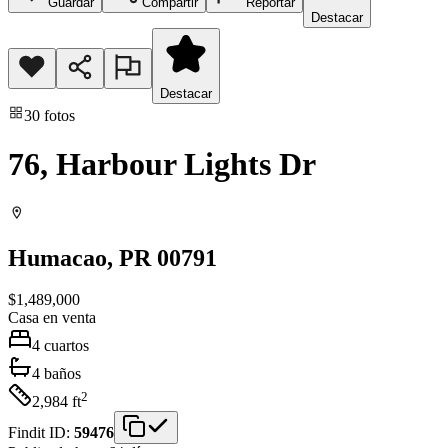
Guardar
Compartir
Reportar
Destacar
Destacar
30
fotos
76, Harbour Lights Dr
Humacao
, PR
00791
$1,489,000
Casa
en venta
4
cuartos
4
baños
2
2,984
ft
Findit ID:
59476