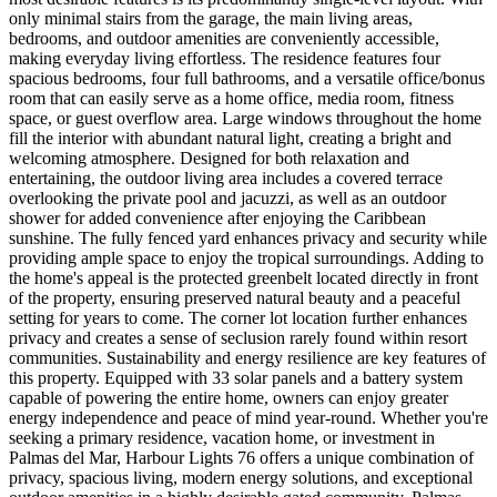
only minimal stairs from the garage, the main living areas,
bedrooms, and outdoor amenities are conveniently accessible,
making everyday living effortless. The residence features four
spacious bedrooms, four full bathrooms, and a versatile office/bonus
room that can easily serve as a home office, media room, fitness
space, or guest overflow area. Large windows throughout the home
fill the interior with abundant natural light, creating a bright and
welcoming atmosphere. Designed for both relaxation and
entertaining, the outdoor living area includes a covered terrace
overlooking the private pool and jacuzzi, as well as an outdoor
shower for added convenience after enjoying the Caribbean
sunshine. The fully fenced yard enhances privacy and security while
providing ample space to enjoy the tropical surroundings. Adding to
the home's appeal is the protected greenbelt located directly in front
of the property, ensuring preserved natural beauty and a peaceful
setting for years to come. The corner lot location further enhances
privacy and creates a sense of seclusion rarely found within resort
communities. Sustainability and energy resilience are key features of
this property. Equipped with 33 solar panels and a battery system
capable of powering the entire home, owners can enjoy greater
energy independence and peace of mind year-round. Whether you're
seeking a primary residence, vacation home, or investment in
Palmas del Mar, Harbour Lights 76 offers a unique combination of
privacy, spacious living, modern energy solutions, and exceptional