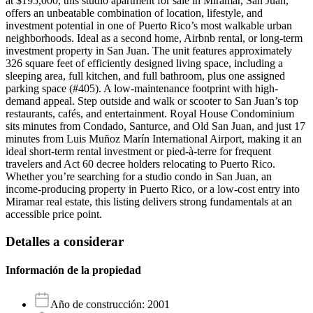
at $195,000, this studio apartment for sale in Miramar, San Juan,
offers an unbeatable combination of location, lifestyle, and
investment potential in one of Puerto Rico’s most walkable urban
neighborhoods. Ideal as a second home, Airbnb rental, or long-term
investment property in San Juan. The unit features approximately
326 square feet of efficiently designed living space, including a
sleeping area, full kitchen, and full bathroom, plus one assigned
parking space (#405). A low-maintenance footprint with high-
demand appeal. Step outside and walk or scooter to San Juan’s top
restaurants, cafés, and entertainment. Royal House Condominium
sits minutes from Condado, Santurce, and Old San Juan, and just 17
minutes from Luis Muñoz Marín International Airport, making it an
ideal short-term rental investment or pied-à-terre for frequent
travelers and Act 60 decree holders relocating to Puerto Rico.
Whether you’re searching for a studio condo in San Juan, an
income-producing property in Puerto Rico, or a low-cost entry into
Miramar real estate, this listing delivers strong fundamentals at an
accessible price point.
Detalles a considerar
Información de la propiedad
Año de construcción
:
2001