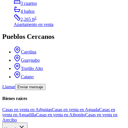
3
cuartos
4
baños
2
2,265
ft
Apartamento
en venta
Pueblos Cercanos
Carolina
Guaynabo
Trujillo Alto
Catano
Llamar
Enviar mensaje
Bienes raíces
Casas en venta en Adjuntas
Casas en venta en Aguada
Casas en
venta en Aguadilla
Casas en venta en Aibonito
Casas en venta en
Arecibo