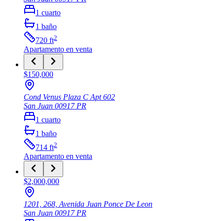
1
cuarto
1
baño
2
720
ft
Apartamento
en venta
$150,000
Cond Venus Plaza C Apt 602
San Juan
00917
PR
1
cuarto
1
baño
2
714
ft
Apartamento
en venta
$2,000,000
1201, 268, Avenida Juan Ponce De Leon
San Juan
00917
PR