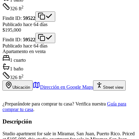
2
326
ft
Findit ID:
59522
Publicado hace 64 días
$195,000
Findit ID:
59522
Publicado hace 64 días
Apartamento
en venta
1
cuarto
1
baño
2
326
ft
Dirección en Google Maps
Ubicación
Street view
¿Preparándote para comprar tu casa?
Verifica nuestra
Guía para
comprar tu casa
.
Descripción
Studio apartment for sale in Miramar, San Juan, Puerto Rico. Priced