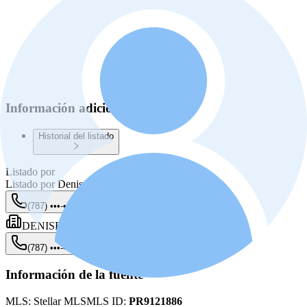
Información adicional
Historial del listado
Listado por
Listado por
Denise Ortiz Figueroa
(787) •••-••••
Mostrar
DENISE ORTIZ FIGUEROA
(787) •••-••••
Mostrar
Información de la fuente
MLS:
Stellar MLS
MLS ID:
PR9121886