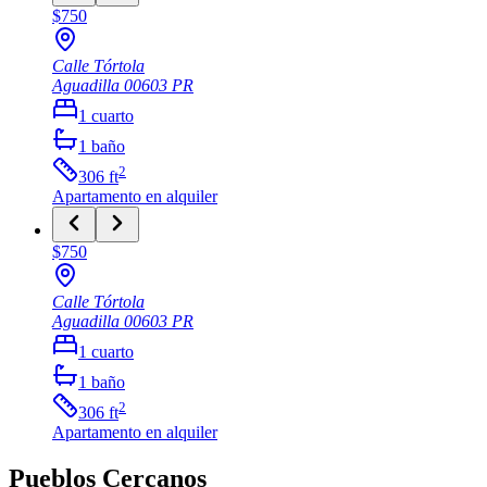
$750
Calle Tórtola
Aguadilla
00603
PR
1
cuarto
1
baño
2
306
ft
Apartamento
en alquiler
$750
Calle Tórtola
Aguadilla
00603
PR
1
cuarto
1
baño
2
306
ft
Apartamento
en alquiler
Pueblos Cercanos