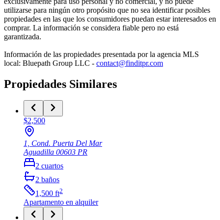
exclusivamente para uso personal y no comercial, y no puede
utilizarse para ningún otro propósito que no sea identificar posibles
propiedades en las que los consumidores puedan estar interesados en
comprar. La información se considera fiable pero no está
garantizada.
Información de las propiedades presentada por la agencia MLS
local: Bluepath Group LLC -
contact@finditpr.com
Propiedades Similares
$2,500
1, Cond. Puerta Del Mar
Aguadilla
00603
PR
2
cuartos
2
baños
2
1,500
ft
Apartamento
en alquiler