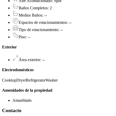
Aire Acondicionado
:
Split
Baños Completos
:
2
Medios Baños
:
--
Espacios de estacionamientos
:
--
Tipo de estacionamiento
:
--
Piso
:
--
Exterior
Área exterior
:
--
Electrodomésticos
Cooktop
Dryer
Refrigerator
Washer
Amenidades de la propiedad
Amueblado
Contacto