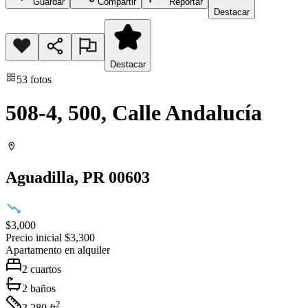
Guardar
Compartir
Reportar
Destacar
Destacar
53
fotos
508-4, 500, Calle Andalucía
Aguadilla
, PR
00603
$3,000
Precio inicial
$3,300
Apartamento
en alquiler
2
cuartos
2
baños
2
2,280
ft