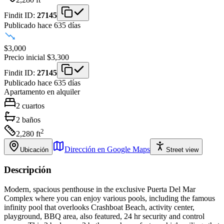
Findit ID:
27145
Publicado hace 635 días
$3,000
Precio inicial
$3,300
Findit ID:
27145
Publicado hace 635 días
Apartamento
en alquiler
2
cuartos
2
baños
2
2,280
ft
Dirección en Google Maps
Ubicación
Street view
Descripción
Modern, spacious penthouse in the exclusive Puerta Del Mar
Complex where you can enjoy various pools, including the famous
infinity pool that overlooks Crashboat Beach, activity center,
playground, BBQ area, also featured, 24 hr security and control