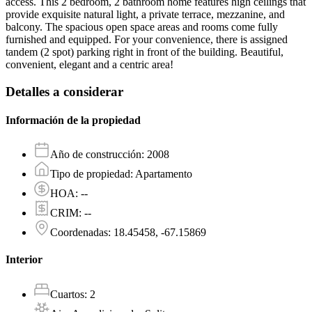
access. This 2 bedroom, 2 bathroom home features high ceilings that
provide exquisite natural light, a private terrace, mezzanine, and
balcony. The spacious open space areas and rooms come fully
furnished and equipped. For your convenience, there is assigned
tandem (2 spot) parking right in front of the building. Beautiful,
convenient, elegant and a centric area!
Detalles a considerar
Información de la propiedad
Año de construcción
:
2008
Tipo de propiedad
:
Apartamento
HOA
:
--
CRIM
:
--
Coordenadas
:
18.45458, -67.15869
Interior
Cuartos
:
2