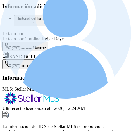
Información adicional
Historial del listado
Listado por
Listado por
Caroline Keller Reyes
(787) •••-••••
Mostrar
SAND DOLLARS REALTY & RENTALS
(787) •••-••••
Mostrar
Información de la fuente
MLS:
Stellar MLS
MLS ID:
PR9110026
Última actualización
:
26 abr 2026, 12:24 AM
La información del IDX de Stellar MLS se proporciona