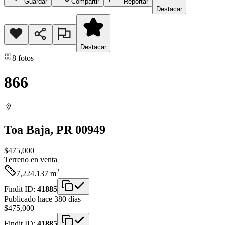
Guardar
Compartir
Reportar
Destacar
Destacar
8
fotos
866
Toa Baja
, PR
00949
$475,000
Terreno
en venta
2
7,224.137
m
Findit ID:
41885
Publicado hace 380 días
$475,000
Findit ID:
41885