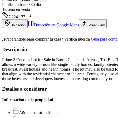
Publicado hace 380 días
Terreno
en venta
2
7,224.137
m
Dirección en Google Maps
Ubicación
Street view
¿Preparándote para comprar tu casa?
Verifica nuestra
Guía para compr
Descripción
Prime 2-Cuerdas Lot for Sale in Barrio Candelaria Arenas, Toa Baja Thi
allows a wide variety of uses like single-family homes, family-oriented
breakfast, guest houses and health homes. The lot may also be used fo
that align with the residential character of the area. Zoning may als
those investors and developers interested in creating community-oriente
Detalles a considerar
Información de la propiedad
Año de construcción
:
--