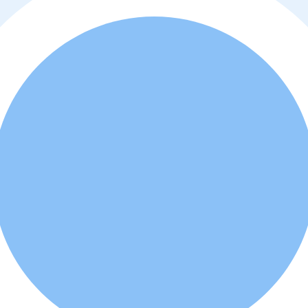
o
y
política de privacidad
. Además, usted está de acuerdo que el profes
d a comprar o alquilar la propiedad.