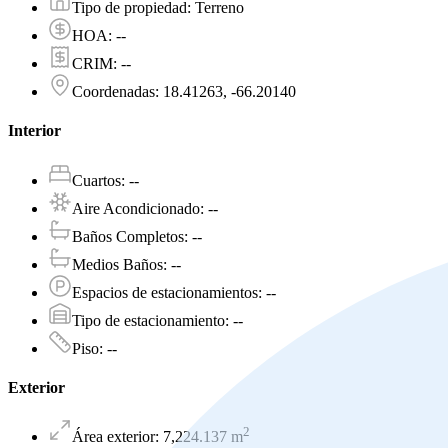
Tipo de propiedad
:
Terreno
HOA
:
--
CRIM
:
--
Coordenadas
:
18.41263, -66.20140
Interior
Cuartos
:
--
Aire Acondicionado
:
--
Baños Completos
:
--
Medios Baños
:
--
Espacios de estacionamientos
:
--
Tipo de estacionamiento
:
--
Piso
:
--
Exterior
2
Área exterior
:
7,224.137
m