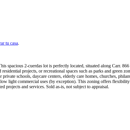
ar tu casa
.
s spacious 2-cuerdas lot is perfectly located, situated along Carr. 866 
 residential projects, or recreational spaces such as parks and green zo
r private schools, daycare centers, elderly care homes, churches, phila
o allow light commercial uses (by exception). This zoning offers flexibi
d projects and services. Sold as-is, not subject to appraisal.