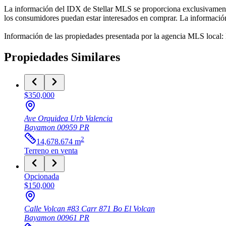
La información del IDX de Stellar MLS se proporciona exclusivamente 
los consumidores puedan estar interesados en comprar. La información 
Información de las propiedades presentada por la agencia MLS local
Propiedades Similares
$350,000
Ave Orquidea Urb Valencia
Bayamon
00959
PR
2
14,678.674
m
Terreno
en venta
Opcionada
$150,000
Calle Volcan #83 Carr 871 Bo El Volcan
Bayamon
00961
PR