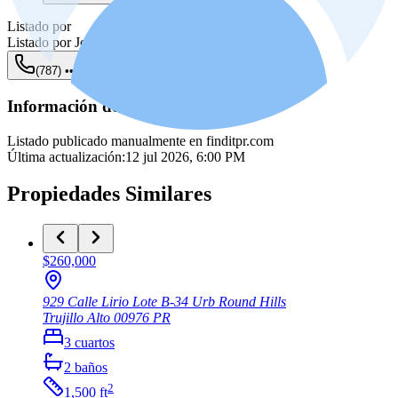
Listado por
Listado por
Joe Monsanto
(787) •••-••••
Mostrar
Información de la fuente
Listado publicado manualmente en finditpr.com
Última actualización
:
12 jul 2026, 6:00 PM
Propiedades Similares
$260,000
929 Calle Lirio Lote B-34 Urb Round Hills
Trujillo Alto
00976
PR
3
cuartos
2
baños
2
1,500
ft