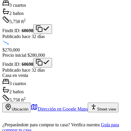
3
cuartos
2
baños
2
5,758
ft
Findit ID:
60698
Publicado hace 32 días
$270,000
Precio inicial
$280,000
Findit ID:
60698
Publicado hace 32 días
Casa
en venta
3
cuartos
2
baños
2
5,758
ft
Dirección en Google Maps
Ubicación
Street view
¿Preparándote para comprar tu casa?
Verifica nuestra
Guía para
comprar tu casa
.