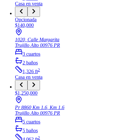
Casa
en venta
Opcionada
$140,000
1020, Calle Margarita
Trujillo Alto
00976
PR
3
cuartos
2
baños
2
1,326
ft
Casa
en venta
$1,250,000
Pr 8860 Km 1.6, Km 1.6
Trujillo Alto
00976
PR
5
cuartos
5
baños
2
4,062
ft