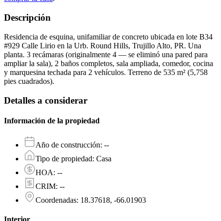
Descripción
Residencia de esquina, unifamiliar de concreto ubicada en lote B34
#929 Calle Lirio en la Urb. Round Hills, Trujillo Alto, PR. Una
planta. 3 recámaras (originalmente 4 — se eliminó una pared para
ampliar la sala), 2 baños completos, sala ampliada, comedor, cocina
y marquesina techada para 2 vehículos. Terreno de 535 m² (5,758
pies cuadrados).
Detalles a considerar
Información de la propiedad
Año de construcción
:
--
Tipo de propiedad
:
Casa
HOA
:
--
CRIM
:
--
Coordenadas
:
18.37618, -66.01903
Interior