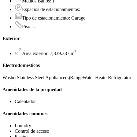
Medios Baños
:
1
Espacios de estacionamientos
:
--
Tipo de estacionamiento
:
Garage
Piso
:
--
Exterior
2
Área exterior
:
7,339.337
m
Electrodomésticos
Washer
Stainless Steel Appliance(s)
Range
Water Heater
Refrigerator
Amenidades de la propiedad
Calentador
Amenidades comunes
Laundry
Control de acceso
Piscina