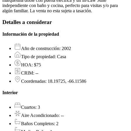
marquesina doble con puerta eléctrica y un In-Law Suite
independiente con baño y cocina, perfecto para visitas y/o para
algún familiar. La venta no esta sujeta a tasación.
Detalles a considerar
Información de la propiedad
Año de construcción
:
2002
Tipo de propiedad
:
Casa
HOA
:
$75
CRIM
:
--
Coordenadas
:
18.19725, -66.11586
Interior
Cuartos
:
3
Aire Acondicionado
:
--
Baños Completos
:
2