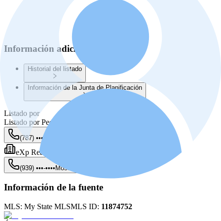
Información adicional
Historial del listado
Información de la Junta de Planificación
Listado por
Listado por
Pedro Rivera
(787) •••-••••
Mostrar
eXp Realty Puerto Rico
(939) •••-••••
Mostrar
Información de la fuente
MLS:
My State MLS
MLS ID:
11874752