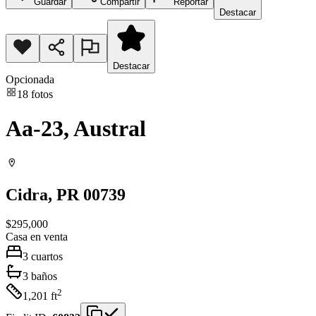
Guardar
Compartir
Reportar
Destacar
Destacar
Opcionada
18
fotos
Aa-23, Austral
Cidra
, PR
00739
$295,000
Casa
en venta
3
cuartos
3
baños
2
1,201
ft