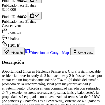
Findit ID:
60832
Publicado hace 31 días
$295,000
Findit ID:
60832
Publicado hace 31 días
Casa
en venta
3
cuartos
3
baños
2
1,201
ft
Dirección en Google Maps
Ubicación
Street view
Descripción
¡Oportunidad única en Hacienda Primavera, Cidra! Esta impecable
residencia move-in ready de 3 habitaciones y 2 baños se destaca por
contar con un impresionante solar de 734 m² (el doble del tamaño
promedio de la urbanización), ideal para mayor privacidad y
entretenimiento. Ubicada en una comunidad cerrada con seguridad
24/7 y excelentes áreas recreativas (piscina, tenis y baloncesto), la
propiedad está equipada con un avanzado sistema solar de 9.2 kW
(22 paneles y 2 baterías Tesla Powerwall), cisterna de 400 galones,