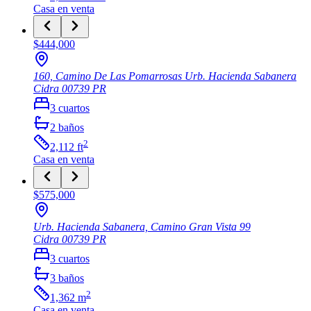
Casa
en venta
$444,000
160, Camino De Las Pomarrosas Urb. Hacienda Sabanera
Cidra
00739
PR
3
cuartos
2
baños
2
2,112
ft
Casa
en venta
$575,000
Urb. Hacienda Sabanera, Camino Gran Vista 99
Cidra
00739
PR
3
cuartos
3
baños
2
1,362
m
Casa
en venta