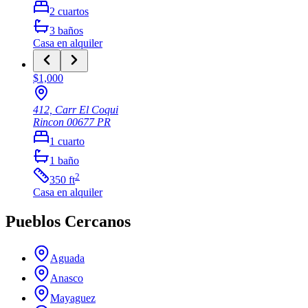
2
cuartos
3
baños
Casa
en alquiler
$1,000
412, Carr El Coqui
Rincon
00677
PR
1
cuarto
1
baño
2
350
ft
Casa
en alquiler
Pueblos Cercanos
Aguada
Anasco
Mayaguez