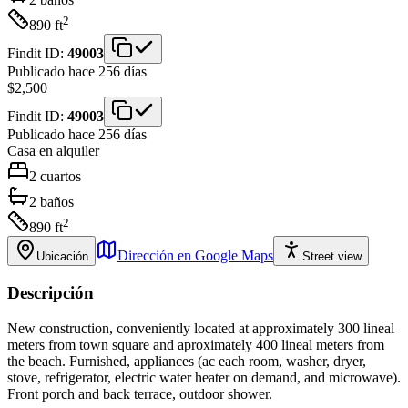
2
890
ft
Findit ID:
49003
Publicado hace 256 días
$2,500
Findit ID:
49003
Publicado hace 256 días
Casa
en alquiler
2
cuartos
2
baños
2
890
ft
Dirección en Google Maps
Ubicación
Street view
Descripción
New construction, conveniently located at approximately 300 lineal
meters from town square and aproximately 400 lineal meters from
the beach. Furnished, appliances (ac each room, washer, dryer,
stove, refrigerator, electric water heater on demand, and microwave).
Front porch and back terrace, outdoor shower.