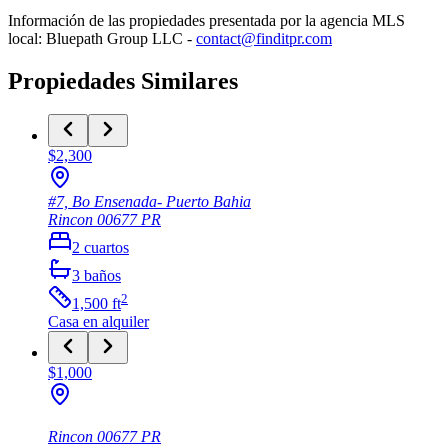
Información de las propiedades presentada por la agencia MLS
local: Bluepath Group LLC -
contact@finditpr.com
Propiedades Similares
$2,300
#7, Bo Ensenada- Puerto Bahia
Rincon
00677
PR
2
cuartos
3
baños
2
1,500
ft
Casa
en alquiler
$1,000
Rincon
00677
PR