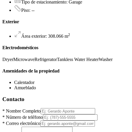
Tipo de estacionamiento
:
Garage
Piso
:
--
Exterior
2
Área exterior
:
308.066
m
Electrodomésticos
Dryer
Microwave
Refrigerator
Tankless Water Heater
Washer
Amenidades de la propiedad
Calentador
Amueblado
Contacto
*
Nombre Completo
*
Número de teléfono
*
Correo electrónico