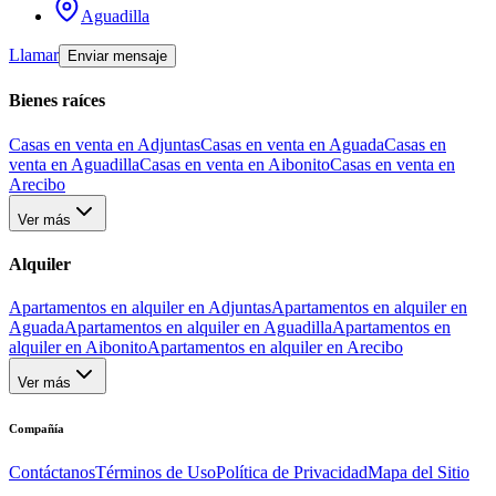
Aguadilla
Llamar
Enviar mensaje
Bienes raíces
Casas en venta en Adjuntas
Casas en venta en Aguada
Casas en
venta en Aguadilla
Casas en venta en Aibonito
Casas en venta en
Arecibo
Ver más
Alquiler
Apartamentos en alquiler en Adjuntas
Apartamentos en alquiler en
Aguada
Apartamentos en alquiler en Aguadilla
Apartamentos en
alquiler en Aibonito
Apartamentos en alquiler en Arecibo
Ver más
Compañía
Contáctanos
Términos de Uso
Política de Privacidad
Mapa del Sitio