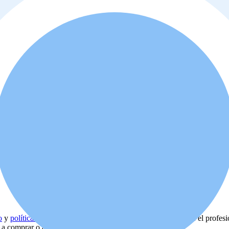
o
y
política de privacidad
. Además, usted está de acuerdo que el profes
d a comprar o alquilar la propiedad.