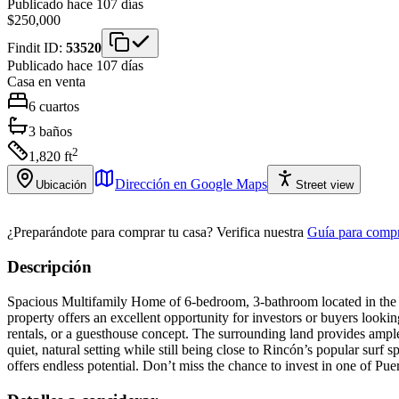
Publicado hace 107 días
$250,000
Findit ID:
53520
Publicado hace 107 días
Casa
en venta
6
cuartos
3
baños
2
1,820
ft
Dirección en Google Maps
Ubicación
Street view
¿Preparándote para comprar tu casa?
Verifica nuestra
Guía para compr
Descripción
Spacious Multifamily Home of 6-bedroom, 3-bathroom located in the pe
property offers an excellent opportunity for investors or buyers lookin
rentals, or a guesthouse concept. The surrounding land provides ample
quiet, natural setting while still being close to Rincón’s popular surf 
offers endless potential. Don’t miss the chance to invest in one of Pue