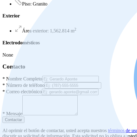
Piso
:
Granito
Exterior
2
Área exterior
:
1,562.814
m
Electrodomésticos
None
Contacto
*
Nombre Completo
*
Número de teléfono
*
Correo electrónico
*
Mensaje
Contactar
Al oprimir el botón de contactar, usted acepta nuestros
términos de us
discutir su solicitud de información. Esta solicitud no lo obliga a uste