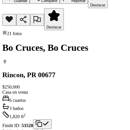
Guardar
Compartir
Reportar
Destacar
Destacar
21
fotos
Bo Cruces, Bo Cruces
Rincon
, PR
00677
$250,000
Casa
en venta
6
cuartos
3
baños
2
1,820
ft
Findit ID:
53520