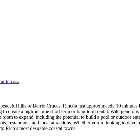
ar tu casa
.
aceful hills of Barrio Cruces, Rincón just approximately 10 minutes f
g to create a high-income short term or long-term rental. With generous i
 room to expand, including the potential to build a pool or outdoor ent
spots, restaurants, and local attractions. Whether you’re looking to deve
rto Rico’s most desirable coastal towns.