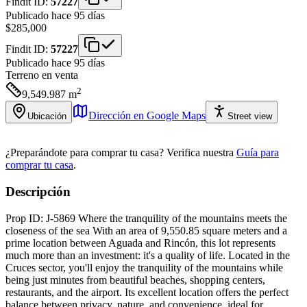
Findit ID:
57227
Publicado hace 95 días
$285,000
Findit ID:
57227
Publicado hace 95 días
Terreno
en venta
2
9,549.987
m
Dirección en Google Maps
Ubicación
Street view
¿Preparándote para comprar tu casa?
Verifica nuestra
Guía para
comprar tu casa
.
Descripción
Prop ID: J-5869 Where the tranquility of the mountains meets the
closeness of the sea With an area of 9,550.85 square meters and a
prime location between Aguada and Rincón, this lot represents
much more than an investment: it's a quality of life. Located in the
Cruces sector, you'll enjoy the tranquility of the mountains while
being just minutes from beautiful beaches, shopping centers,
restaurants, and the airport. Its excellent location offers the perfect
balance between privacy, nature, and convenience, ideal for