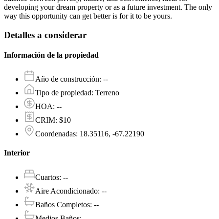
developing your dream property or as a future investment. The only
way this opportunity can get better is for it to be yours.
Detalles a considerar
Información de la propiedad
Año de construcción
:
--
Tipo de propiedad
:
Terreno
HOA
:
--
CRIM
:
$10
Coordenadas
:
18.35116, -67.22190
Interior
Cuartos
:
--
Aire Acondicionado
:
--
Baños Completos
:
--
Medios Baños
:
--