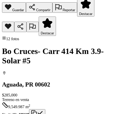
Guardar
Compartir
Reportar
Destacar
Destacar
12
fotos
Bo Cruces- Carr 414 Km 3.9-
Solar #5
Aguada
, PR
00602
$285,000
Terreno
en venta
2
9,549.987
m