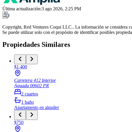
Última actualización
:
3 ago 2026, 2:25 PM
Copyright, Red Ventures Coqui LLC.. La información se considera con
Se puede utilizar solo con el propósito de identificar posibles propie
Propiedades Similares
$1,400
Carretera 412 Interior
Aguada
00602
PR
2
cuartos
1
baño
Apartamento
en alquiler
$750