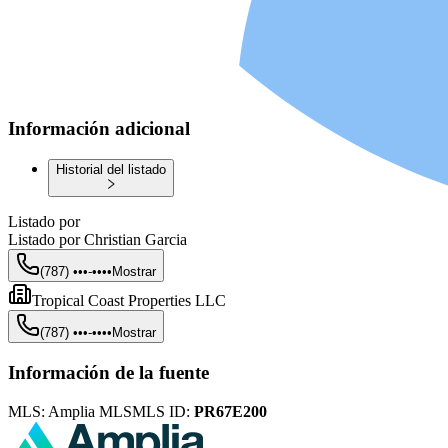
Información adicional
Historial del listado
Listado por
Listado por
Christian Garcia
(787) •••-••••
Mostrar
Tropical Coast Properties LLC
(787) •••-••••
Mostrar
Información de la fuente
MLS:
Amplia MLS
MLS ID:
PR67E200