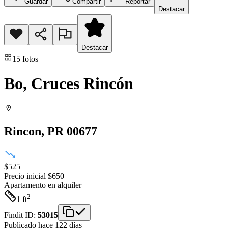
Guardar
Compartir
Reportar
Destacar
Destacar
15
fotos
Bo, Cruces Rincón
Rincon
, PR
00677
$525
Precio inicial
$650
Apartamento
en alquiler
2
1
ft
Findit ID:
53015
Publicado hace 122 días