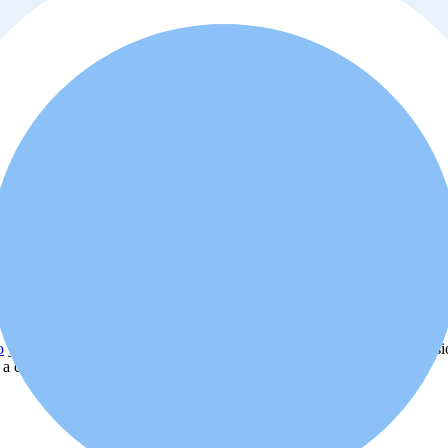
o
y
política de privacidad
. Además, usted está de acuerdo que el profes
d a comprar o alquilar la propiedad.