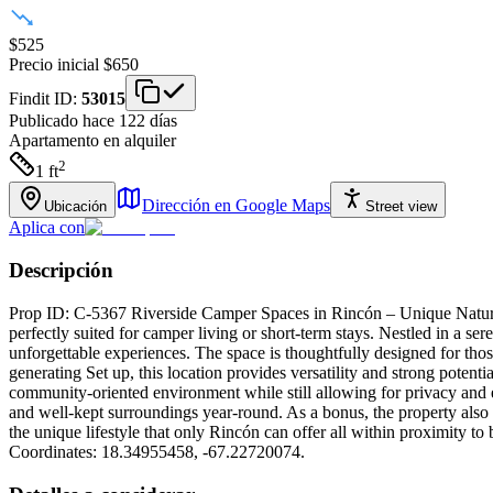
$525
Precio inicial
$650
Findit ID:
53015
Publicado hace 122 días
Apartamento
en alquiler
2
1
ft
Dirección en Google Maps
Ubicación
Street view
Aplica con
Descripción
Prop ID: C-5367 Riverside Camper Spaces in Rincón – Unique Nature L
perfectly suited for camper living or short-term stays. Nestled in a sere
unforgettable experiences. The space is thoughtfully designed for th
generating Set up, this location provides versatility and strong poten
community-oriented environment while still allowing for privacy and 
and well-kept surroundings year-round. As a bonus, the property also fe
the unique lifestyle that only Rincón can offer all within proximity to 
Coordinates: 18.34955458, -67.22720074.