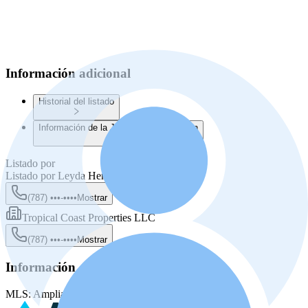
Información adicional
Historial del listado
Información de la Junta de Planificación
Listado por
Listado por
Leyda Hernandez
(787) •••-••••
Mostrar
Tropical Coast Properties LLC
(787) •••-••••
Mostrar
Información de la fuente
MLS:
Amplia MLS
MLS ID:
PRA24000