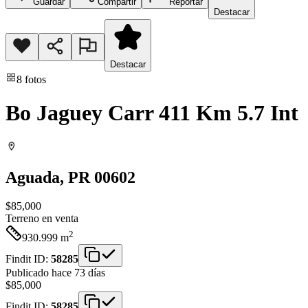
Guardar
Compartir
Reportar
Destacar
Destacar
8
fotos
Bo Jaguey Carr 411 Km 5.7 Int
Aguada
, PR
00602
$85,000
Terreno
en venta
2
930.999
m
Findit ID:
58285
Publicado hace 73 días
$85,000
Findit ID:
58285