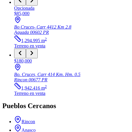
Opcionada
$85,000
Bo Cruces- Carr 4412 Km 2.8
Aguada
00602
PR
2
1,294.995
m
Terreno
en venta
$180,000
Bo. Cruces, Carr 414 Km. Hm. 0.5
Rincon
00677
PR
2
1,942.416
m
Terreno
en venta
Pueblos Cercanos
Rincon
Anasco