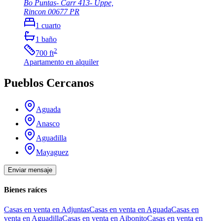
Bo Puntas- Carr 413- Uppe,
Rincon
00677
PR
1
cuarto
1
baño
2
700
ft
Apartamento
en alquiler
Pueblos Cercanos
Aguada
Anasco
Aguadilla
Mayaguez
Enviar mensaje
Bienes raíces
Casas en venta en Adjuntas
Casas en venta en Aguada
Casas en
venta en Aguadilla
Casas en venta en Aibonito
Casas en venta en