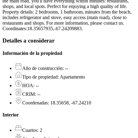
the main road, you'll have everything within minutes: restaurants,
shops, and local spots. Perfect for enjoying a high quality of life.
Property details: 2 bedrooms, 1 bathroom, minutes from the beach,
includes refrigerator and stove, easy access (main road), close to
restaurants and shops. For more information, please contact us.
Coordinates:18.35657935,-67.24209883.
Detalles a considerar
Información de la propiedad
Año de construcción
:
--
Tipo de propiedad
:
Apartamento
HOA
:
--
CRIM
:
--
Coordenadas
:
18.35658, -67.24210
Interior
Cuartos
:
2