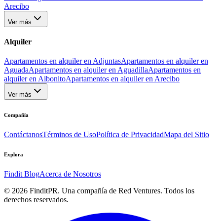
Arecibo
Ver más
Alquiler
Apartamentos en alquiler en Adjuntas
Apartamentos en alquiler en
Aguada
Apartamentos en alquiler en Aguadilla
Apartamentos en
alquiler en Aibonito
Apartamentos en alquiler en Arecibo
Ver más
Compañía
Contáctanos
Términos de Uso
Política de Privacidad
Mapa del Sitio
Explora
Findit Blog
Acerca de Nosotros
©
2026
FinditPR. Una compañía de Red Ventures. Todos los
derechos reservados.