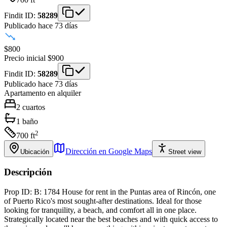
Findit ID:
58289
Publicado hace 73 días
$800
Precio inicial
$900
Findit ID:
58289
Publicado hace 73 días
Apartamento
en alquiler
2
cuartos
1
baño
2
700
ft
Dirección en Google Maps
Ubicación
Street view
Descripción
Prop ID: B: 1784 House for rent in the Puntas area of Rincón, one
of Puerto Rico's most sought-after destinations. Ideal for those
looking for tranquility, a beach, and comfort all in one place.
Strategically located near the best beaches and with quick access to