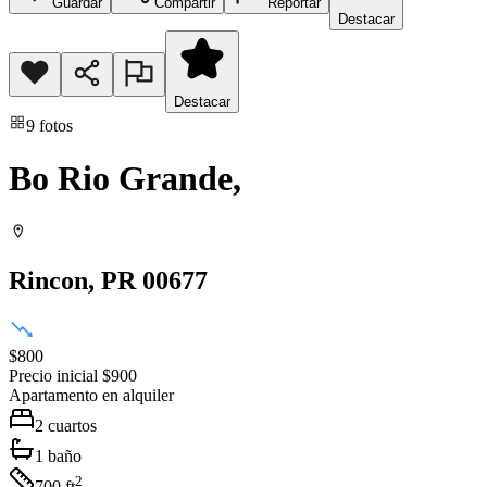
Guardar
Compartir
Reportar
Destacar
Destacar
9
fotos
Bo Rio Grande,
Rincon
, PR
00677
$800
Precio inicial
$900
Apartamento
en alquiler
2
cuartos
1
baño
2
700
ft