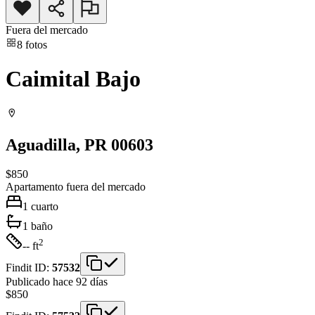
Fuera del mercado
8
fotos
Caimital Bajo
Aguadilla
, PR
00603
$850
Apartamento
fuera del mercado
1
cuarto
1
baño
2
-- ft
Findit ID:
57532
Publicado hace 92 días
$850