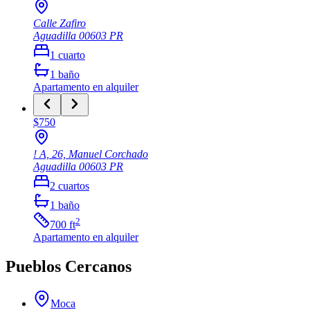
Calle Zafiro
Aguadilla
00603
PR
1
cuarto
1
baño
Apartamento
en alquiler
$750
! A, 26, Manuel Corchado
Aguadilla
00603
PR
2
cuartos
1
baño
2
700
ft
Apartamento
en alquiler
Pueblos Cercanos
Moca