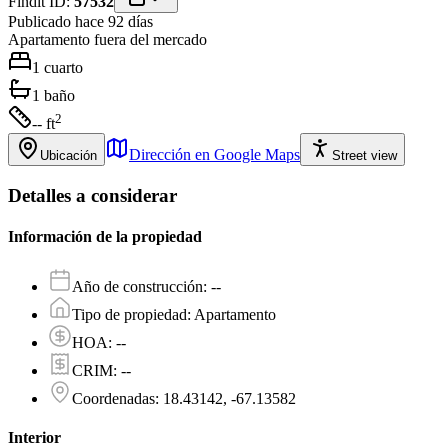
Findit ID:
57532
Publicado hace 92 días
Apartamento
fuera del mercado
1
cuarto
1
baño
2
-- ft
Dirección en Google Maps
Ubicación
Street view
Detalles a considerar
Información de la propiedad
Año de construcción
:
--
Tipo de propiedad
:
Apartamento
HOA
:
--
CRIM
:
--
Coordenadas
:
18.43142, -67.13582
Interior