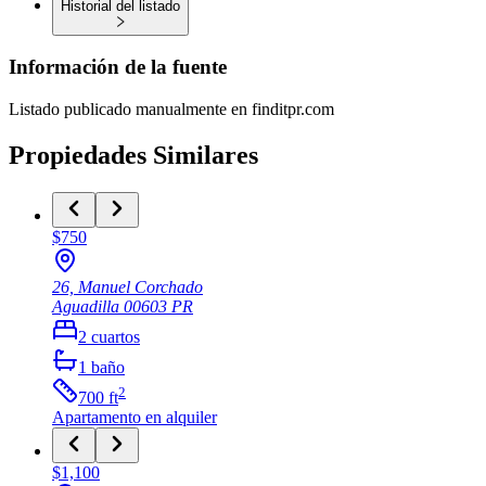
Historial del listado
Información de la fuente
Listado publicado manualmente en finditpr.com
Propiedades Similares
$750
26, Manuel Corchado
Aguadilla
00603
PR
2
cuartos
1
baño
2
700
ft
Apartamento
en alquiler
$1,100