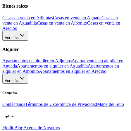
Bienes raíces
Casas en venta en Adjuntas
Casas en venta en Aguada
Casas en
venta en Aguadilla
Casas en venta en Aibonito
Casas en venta en
Arecibo
Ver más
Alquiler
Apartamentos en alquiler en Adjuntas
Apartamentos en alquiler en
Aguada
Apartamentos en alquiler en Aguadilla
Apartamentos en
alquiler en Aibonito
Apartamentos en alquiler en Arecibo
Ver más
Compañía
Contáctanos
Términos de Uso
Política de Privacidad
Mapa del Sitio
Explora
Findit Blog
Acerca de Nosotros