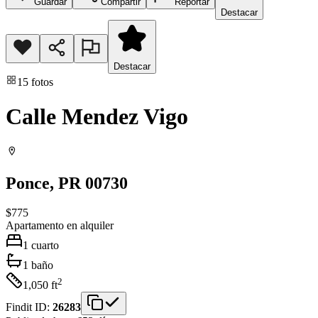
Guardar
Compartir
Reportar
Destacar
Destacar
15
fotos
Calle Mendez Vigo
Ponce
, PR
00730
$775
Apartamento
en alquiler
1
cuarto
1
baño
2
1,050
ft
Findit ID:
26283