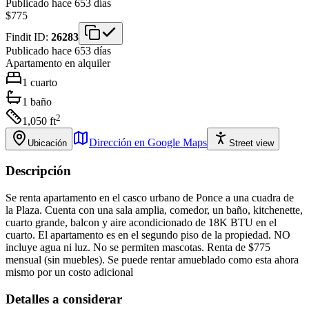
Publicado hace 653 días
$775
Findit ID:
26283
Publicado hace 653 días
Apartamento
en alquiler
1
cuarto
1
baño
2
1,050
ft
Dirección en Google Maps
Ubicación
Street view
Descripción
Se renta apartamento en el casco urbano de Ponce a una cuadra de
la Plaza. Cuenta con una sala amplia, comedor, un baño, kitchenette,
cuarto grande, balcon y aire acondicionado de 18K BTU en el
cuarto. El apartamento es en el segundo piso de la propiedad. NO
incluye agua ni luz. No se permiten mascotas. Renta de $775
mensual (sin muebles). Se puede rentar amueblado como esta ahora
mismo por un costo adicional
Detalles a considerar