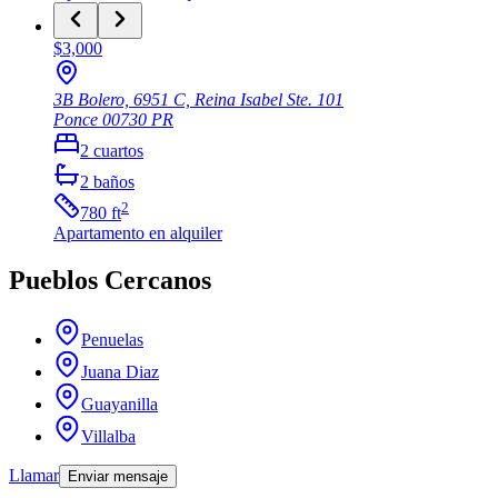
$3,000
3B Bolero, 6951 C, Reina Isabel Ste. 101
Ponce
00730
PR
2
cuartos
2
baños
2
780
ft
Apartamento
en alquiler
Pueblos Cercanos
Penuelas
Juana Diaz
Guayanilla
Villalba
Llamar
Enviar mensaje