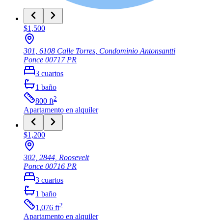
$1,500
301, 6108 Calle Torres, Condominio Antonsantti
Ponce
00717
PR
3
cuartos
1
baño
2
800
ft
Apartamento
en alquiler
$1,200
302, 2844, Roosevelt
Ponce
00716
PR
3
cuartos
1
baño
2
1,076
ft
Apartamento
en alquiler