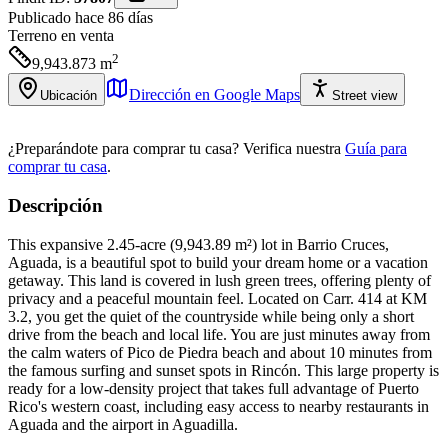
Publicado hace 86 días
Terreno
en venta
2
9,943.873
m
Dirección en Google Maps
Ubicación
Street view
¿Preparándote para comprar tu casa?
Verifica nuestra
Guía para
comprar tu casa
.
Descripción
This expansive 2.45-acre (9,943.89 m²) lot in Barrio Cruces,
Aguada, is a beautiful spot to build your dream home or a vacation
getaway. This land is covered in lush green trees, offering plenty of
privacy and a peaceful mountain feel. Located on Carr. 414 at KM
3.2, you get the quiet of the countryside while being only a short
drive from the beach and local life. You are just minutes away from
the calm waters of Pico de Piedra beach and about 10 minutes from
the famous surfing and sunset spots in Rincón. This large property is
ready for a low-density project that takes full advantage of Puerto
Rico's western coast, including easy access to nearby restaurants in
Aguada and the airport in Aguadilla.