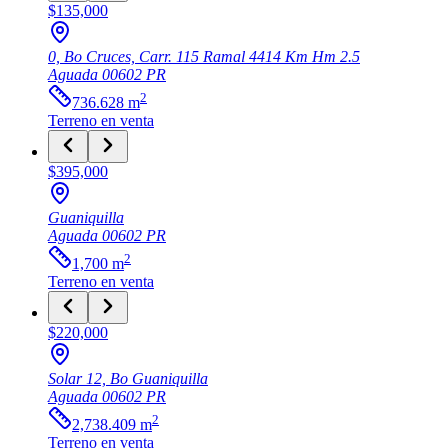
$135,000
0, Bo Cruces, Carr. 115 Ramal 4414 Km Hm 2.5
Aguada
00602
PR
2
736.628
m
Terreno
en venta
$395,000
Guaniquilla
Aguada
00602
PR
2
1,700
m
Terreno
en venta
$220,000
Solar 12, Bo Guaniquilla
Aguada
00602
PR
2
2,738.409
m
Terreno
en venta