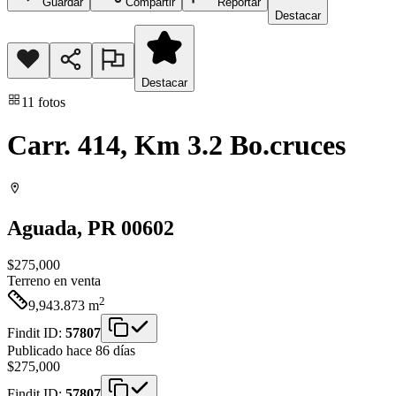
Guardar
Compartir
Reportar
Destacar
Destacar
11
fotos
Carr. 414, Km 3.2 Bo.cruces
Aguada
, PR
00602
$275,000
Terreno
en venta
2
9,943.873
m
Findit ID:
57807
Publicado hace 86 días
$275,000
Findit ID:
57807