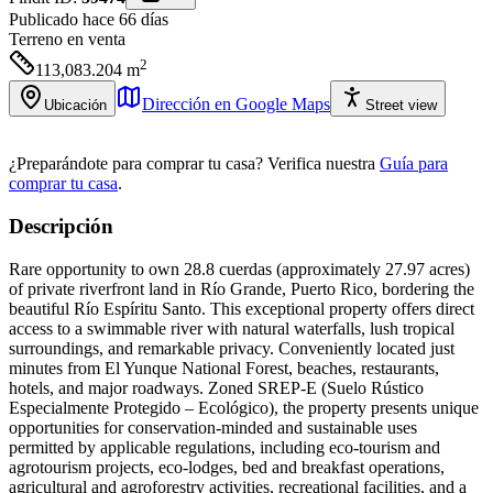
Publicado hace 66 días
Terreno
en venta
2
113,083.204
m
Dirección en Google Maps
Ubicación
Street view
¿Preparándote para comprar tu casa?
Verifica nuestra
Guía para
comprar tu casa
.
Descripción
Rare opportunity to own 28.8 cuerdas (approximately 27.97 acres)
of private riverfront land in Río Grande, Puerto Rico, bordering the
beautiful Río Espíritu Santo. This exceptional property offers direct
access to a swimmable river with natural waterfalls, lush tropical
surroundings, and remarkable privacy. Conveniently located just
minutes from El Yunque National Forest, beaches, restaurants,
hotels, and major roadways. Zoned SREP-E (Suelo Rústico
Especialmente Protegido – Ecológico), the property presents unique
opportunities for conservation-minded and sustainable uses
permitted by applicable regulations, including eco-tourism and
agrotourism projects, eco-lodges, bed and breakfast operations,
agricultural and agroforestry activities, recreational facilities, and a