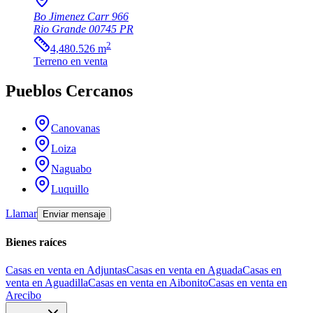
Bo Jimenez Carr 966
Rio Grande
00745
PR
2
4,480.526
m
Terreno
en venta
Pueblos Cercanos
Canovanas
Loiza
Naguabo
Luquillo
Llamar
Enviar mensaje
Bienes raíces
Casas en venta en Adjuntas
Casas en venta en Aguada
Casas en
venta en Aguadilla
Casas en venta en Aibonito
Casas en venta en
Arecibo