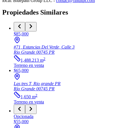
local: Bluepath Group LLC -
contact@finditpr.com
Propiedades Similares
$85,000
#71, Estancias Del Verde, Calle 3
Rio Grande
00745
PR
2
1,488.213
m
Terreno
en venta
$65,000
Las tres T, Rio grande PR
Río Grande
00745
PR
2
1,650
m
Terreno
en venta
Opcionada
$55,000