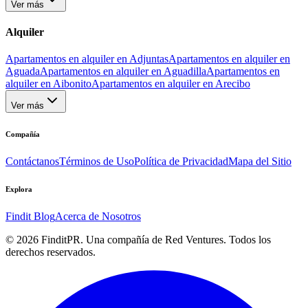
Ver más
Alquiler
Apartamentos en alquiler en Adjuntas
Apartamentos en alquiler en
Aguada
Apartamentos en alquiler en Aguadilla
Apartamentos en
alquiler en Aibonito
Apartamentos en alquiler en Arecibo
Ver más
Compañía
Contáctanos
Términos de Uso
Política de Privacidad
Mapa del Sitio
Explora
Findit Blog
Acerca de Nosotros
©
2026
FinditPR. Una compañía de Red Ventures. Todos los
derechos reservados.