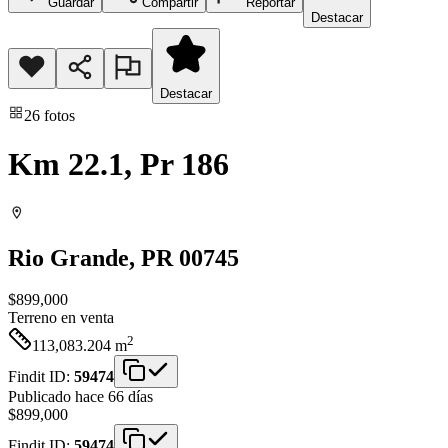
Guardar
Compartir
Reportar
Destacar
Destacar
26
fotos
Km 22.1, Pr 186
Rio Grande
, PR
00745
$899,000
Terreno
en venta
2
113,083.204
m
Findit ID:
59474
Publicado hace 66 días
$899,000
Findit ID:
59474