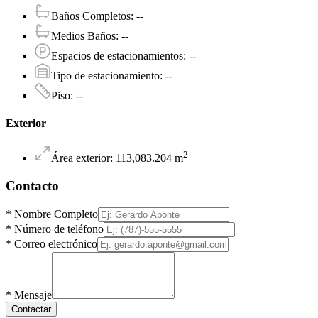
Baños Completos
:
--
Medios Baños
:
--
Espacios de estacionamientos
:
--
Tipo de estacionamiento
:
--
Piso
:
--
Exterior
2
Área exterior
:
113,083.204
m
Contacto
*
Nombre Completo
*
Número de teléfono
*
Correo electrónico
*
Mensaje
Contactar